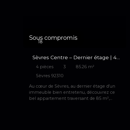
Sous compromis
18
Sèvres Centre – Dernier étage | 4
pièces traversant de 85 m² avec
4
pièces
3
85.26
m²
une superbe vue
Sèvres 92310
Au cœur de Sèvres, au dernier étage d’un
immeuble bien entretenu, découvrez ce
bel appartement traversant de 85 m²,
baigné de lumière et offrant une vue
remarquable sur le Domaine de Saint-
Cloud et La Défense. Son agencement
particulièrement optimisé est un véritable
atout : chaque espace est parfaitement