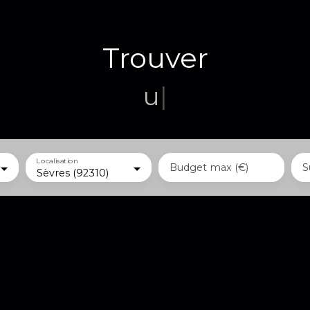
Trouver
un terrain
|
Localisation
Budget max (€)
S
Sèvres (92310)