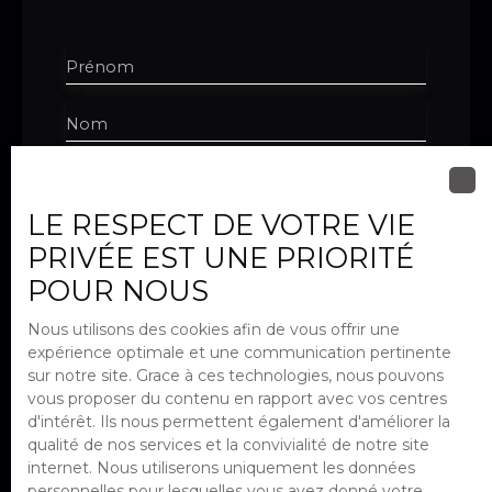
Prénom
Nom
Email
LE RESPECT DE VOTRE VIE
Téléphone
PRIVÉE EST UNE PRIORITÉ
Type d'offre
POUR NOUS
Location
Nous utilisons des cookies afin de vous offrir une
Type de bien
expérience optimale et une communication pertinente
Appartement
sur notre site. Grace à ces technologies, nous pouvons
Localisation
vous proposer du contenu en rapport avec vos centres
Paris (75012)
d'intérêt. Ils nous permettent également d'améliorer la
qualité de nos services et la convivialité de notre site
Loyer max (€/mois)
internet. Nous utiliserons uniquement les données
personnelles pour lesquelles vous avez donné votre