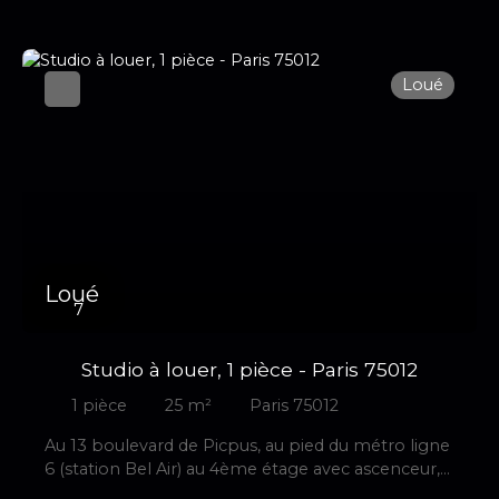
comprend, entrée, placard, séjour avec cuisine US,
salle d'eau avec wc. L'appartement est soumis à
une Garantie Loyer Impayés, un dossier de
Loué
location complet et correspondant aux critères
sera exigé avant d'envisager une visite.
Loué
7
Studio à louer, 1 pièce - Paris 75012
1
pièce
25
m²
Paris 75012
Au 13 boulevard de Picpus, au pied du métro ligne
6 (station Bel Air) au 4ème étage avec ascenceur,
un studio de 25 m2 entièrement meublé et