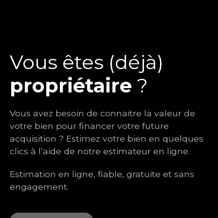
équipé prêt à habiter et exposé ouest. Il
comprend, entrée, placard, séjour avec cuisine US,
salle d'eau avec wc. DISPONIBLE LE 27 octobre
2024. L'appartement est soumis à une Garantie
Loyer Impayés, un dossier de location complet et
Vous êtes (déjà)
correspondant aux critères sera exigé avant
d'envisager une visite.
propriétaire
?
Vous avez besoin de connaitre la valeur de
votre bien pour financer votre future
acquisition ? Estimez votre bien en quelques
clics à l’aide de notre estimateur en ligne.
Estimation en ligne, fiable, gratuite et sans
engagement.