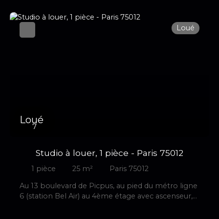
Loué
Loué
7
Studio à louer, 1 pièce - Paris 75012
1
pièce
25
m²
Paris 75012
Au 13 boulevard de Picpus, au pied du métro ligne
6 (station Bel Air) au 4ème étage avec ascenseur,
un studio de 25 m2 entièrement meublé et
équipé prêt à habiter et exposé ouest. Il