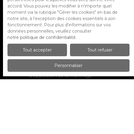
accord. Vous pouvez les modifier à n'importe quel
Surface min (m²)
moment via la rubrique ″Gérer les cookies″ en bas de
notre site, à l'exception des cookies essentiels à son
Pièces min
fonctionnement. Pour plus d'informations sur vos
données personnelles, veuillez consulter
notre politique de confidentialité
.
J'accepte le traitement de mes
données personnelles conformément
Tout accepter
Tout refuser
au RGPD. Si vous ne souhaitez pas faire
l'objet de prospection commerciale
par voie téléphonique, vous pouvez
Personnaliser
vous inscrire gratuitement sur la liste
d'opposition au démarchage
téléphonique, prévu par l'article L223-1
du code de la consommation, sur le site
Internet www.bloctel.gouv.fr ou par
courrier adressé à :
Société Worldline, Service Bloctel, CS
61311, 41013 BLOIS CEDEX.
Pour en savoir plus sur le traitement de