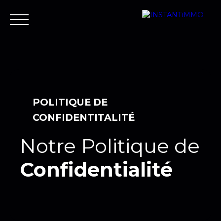
Accueil
Estimer
Vendre
Acheter
Neuf
Louer
Fair
POLITIQUE DE
CONFIDENTITALITÉ
Estimer votre bien
Notre Politique de
Confidentialité