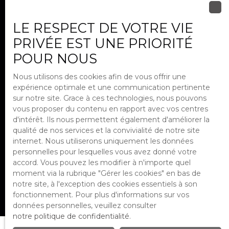
immobilière
inoubliable
|
LE RESPECT DE VOTRE VIE
PRIVÉE EST UNE PRIORITÉ
POUR NOUS
Nous utilisons des cookies afin de vous offrir une
expérience optimale et une communication pertinente
sur notre site. Grace à ces technologies, nous pouvons
vous proposer du contenu en rapport avec vos centres
d'intérêt. Ils nous permettent également d'améliorer la
qualité de nos services et la convivialité de notre site
INSTANTiMMO - 2025
internet. Nous utiliserons uniquement les données
Réseau d'agences immobilières et
personnelles pour lesquelles vous avez donné votre
de conseillers immobiliers
accord. Vous pouvez les modifier à n'importe quel
N°1 de l'Est-Parisien
moment via la rubrique ″Gérer les cookies″ en bas de
notre site, à l'exception des cookies essentiels à son
fonctionnement. Pour plus d'informations sur vos
données personnelles, veuillez consulter
notre politique de confidentialité
.