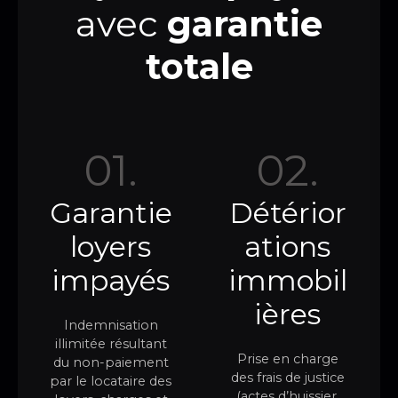
avec
garantie
totale
01.
02.
Garantie
Détérior
loyers
ations
impayés
immobil
ières​
Indemnisation
illimitée résultant
Prise en charge
du non-paiement
des frais de justice
par le locataire des
(actes d’huissier,