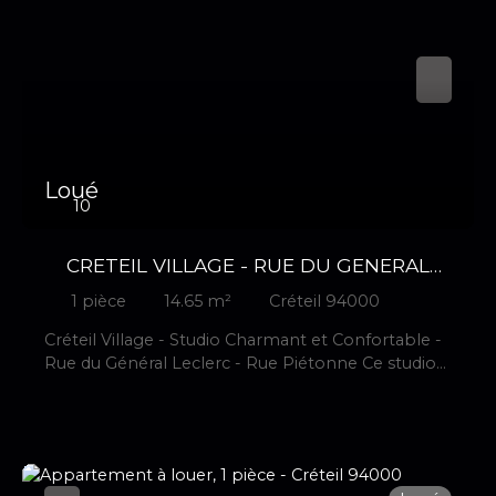
Loué
10
CRETEIL VILLAGE - RUE DU GENERAL
LECLERC - RUE PIETONNE
1
pièce
14.65
m²
Créteil 94000
Créteil Village - Studio Charmant et Confortable -
Rue du Général Leclerc - Rue Piétonne Ce studio
est idéal pour les jeunes professionnels ou les
étudiants qui souhaitent vivre dans un
environnement dynamique et bien desservi. La
pièce principale, baignée de lumière naturelle,
offre un espace de vie agréable et polyvalent.