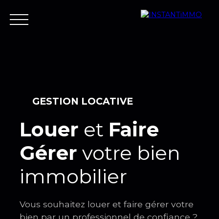
Accueil
Estimer
Vendre
Acheter
Neuf
Louer
Fair
GESTION LOCATIVE
Louer
et
Faire
Estimer votre bien
Gérer
votre
bien
immobilier
Vous souhaitez louer et faire gérer votre
bien par un professionnel de confiance ?