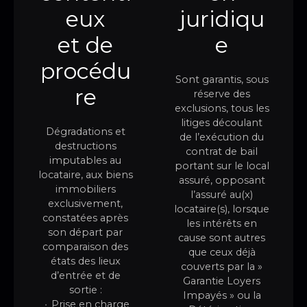
eux
juridiqu
et de
e
procédu
Sont garantis, sous
re​
réserve des
exclusions, tous les
litiges découlant
Dégradations et
de l’exécution du
destructions
contrat de bail
imputables au
portant sur le local
locataire, aux biens
assuré, opposant
immobiliers
l’assuré au(x)
exclusivement,
locataire(s), lorsque
constatées après
les intérêts en
son départ par
cause sont autres
comparaison des
que ceux déjà
états des lieux
couverts par la »
d’entrée et de
Garantie Loyers
sortie :
Impayés » ou la
Prise en charge