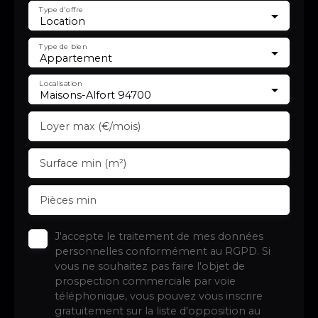
Type d'offre
Location
Type de bien
Appartement
Localisation
Maisons-Alfort 94700
Loyer max (€/mois)
Surface min (m²)
Pièces min
J'accepte le traitement de mes données
personnelles conformément au RGPD. Si
vous ne souhaitez pas faire l'objet de
prospection commerciale par voie
téléphonique, vous pouvez vous inscrire
gratuitement sur la liste d'opposition au