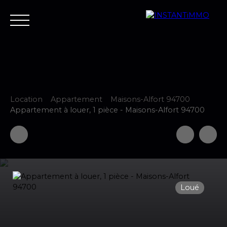
Location
Appartement
Maisons-Alfort 94700
Accueil
Estimer
Vendre
Acheter
Neuf
Louer
Fair
Appartement à louer, 1 pièce - Maisons-Alfort 94700
Estimer votre bien
Loué