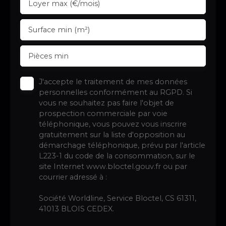
Loyer max (€/mois)
Surface min (m²)
Pièces min
J'accepte le traitement de mes données
personnelles conformément au RGPD. Si
vous ne souhaitez pas faire l'objet de
prospection commerciale par voie
téléphonique, vous pouvez vous inscrire
gratuitement sur la liste d'opposition au
démarchage téléphonique, prévu par l'article
L223-1 du code de la consommation, sur le
site Internet www.bloctel.gouv.fr ou par
courrier adressé à :
Société Worldline, Service Bloctel, CS 61311,
41013 BLOIS CEDEX.