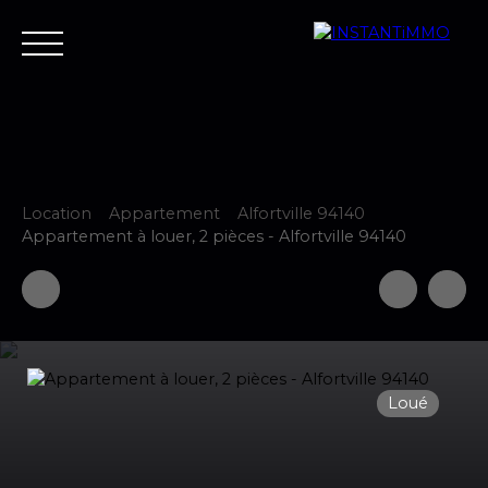
Location
Appartement
Alfortville 94140
Accueil
Estimer
Vendre
Acheter
Neuf
Louer
Fair
Appartement à louer, 2 pièces - Alfortville 94140
Estimer votre bien
Loué