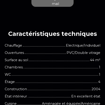
mail
Caractéristiques
techniques
Chauffage
Electrique/Individuel
Ouvertures
PVC/Double vitrage
Surface au sol
44
m²
Chambres
1
WC
1
Étage
4
Construction
2004
État intérieur
En excellent état
Cuisine
Aménagée et équipée/Américaine