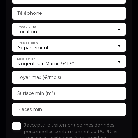
Téléphone
Type d'offre
Location
Type de bien
Appartement
Localisation
Nogent-sur-Marne 94130
Loyer max (€/mois)
Surface min (m²)
Pièces min
J'accepte le traitement de mes données
personnelles conformément au RGPD. Si
vous ne souhaitez pas faire l'objet de