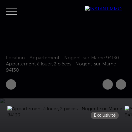
Location
Appartement
Nogent-sur-Marne 94130
Accueil
Estimer
Vendre
Acheter
Neuf
Louer
Fair
Appartement à louer, 2 pièces - Nogent-sur-Marne
94130
Estimer votre bien
Exclusivité