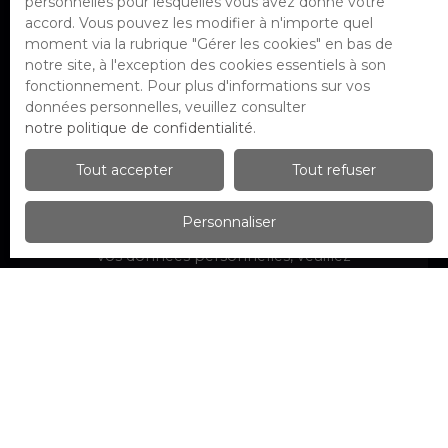
personnelles pour lesquelles vous avez donné votre
par voie téléphonique, vous pouvez
accord. Vous pouvez les modifier à n'importe quel
vous inscrire gratuitement sur la liste
moment via la rubrique ″Gérer les cookies″ en bas de
d'opposition au démarchage
notre site, à l'exception des cookies essentiels à son
téléphonique, prévu par l'article L223-1
fonctionnement. Pour plus d'informations sur vos
du code de la consommation, sur le site
données personnelles, veuillez consulter
Internet www.bloctel.gouv.fr ou par
notre politique de confidentialité
.
courrier adressé à :
Tout accepter
Tout refuser
Société Worldline, Service Bloctel, CS
61311, 41013 BLOIS CEDEX.
Personnaliser
Pour en savoir plus sur le traitement de
vos données personnelles, veuillez
consulter notre
politique de
confidentialité
.
Recevoir des annonces