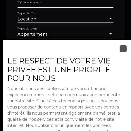
Téléphone
Type d'offre
Location
Type de bien
Appartement
Localisation
Choisy-le-Roi (94600)
LE RESPECT DE VOTRE VIE
Loyer max (€/mois)
PRIVÉE EST UNE PRIORITÉ
POUR NOUS
Surface min (m²)
Nous utilisons des cookies afin de vous offrir une
Pièces min
expérience optimale et une communication pertinente
sur notre site. Grace à ces technologies, nous pouvons
vous proposer du contenu en rapport avec vos centres
J'accepte le traitement de mes
d'intérêt. Ils nous permettent également d'améliorer la
données personnelles conformément
qualité de nos services et la convivialité de notre site
au RGPD. Si vous ne souhaitez pas faire
internet. Nous utiliserons uniquement les données
l'objet de prospection commerciale