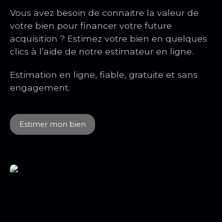
espace et accessibilité dans un cadre agréable. À
Vous avez besoin de connaitre la valeur de
visiter rapidement
votre bien pour financer votre future
acquisition ? Estimez votre bien en quelques
clics à l’aide de notre estimateur en ligne.
Estimation en ligne, fiable, gratuite et sans
engagement.
Estimer mon bien