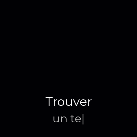
Trouver
un terrain
|