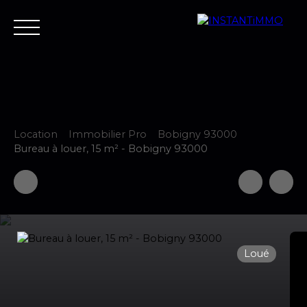
Location
Immobilier Pro
Bobigny 93000
Accueil
Estimer
Vendre
Acheter
Neuf
Louer
Fair
Bureau à louer, 15 m² - Bobigny 93000
Estimer votre bien
Loué