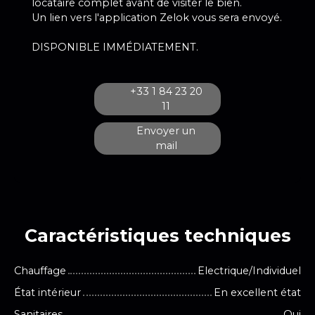
locataire complet avant de visiter le bien.
Un lien vers l'application Zelok vous sera envoyé.
DISPONIBLE IMMÉDIATEMENT.
+33 1 84 23 20
11
Envoyer un
mail
Caractéristiques
techniques
Chauffage
Electrique/Individuel
État intérieur
En excellent état
Sanitaires
Oui