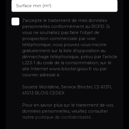
Surface min (m²)
J'accepte le traitement de mes données
personnelles conformément au RGPD. Si
vous ne souhaitez pas faire l'objet de
prospection commerciale par voie
téléphonique, vous pouvez vous inscrire
gratuitement sur la liste d'opposition au
démarchage téléphonique, prévu par l'article
L223-1 du code de la consommation, sur le
site Internet www.bloctel.gouv.fr ou par
courrier adressé à :
Société Worldline, Service Bloctel, CS 61311,
41013 BLOIS CEDEX.
Pour en savoir plus sur le traitement de vos
données personnelles, veuillez consulter
notre
politique de confidentialité
.