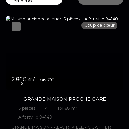
Pertinence
Coup de cœur
2 860
€ /mois CC
16
GRANDE MAISON PROCHE GARE
5
pièces
4
131.68
m²
Alfortville 94140
GRANDE MAISON - ALFORTVILLE - QUARTIER