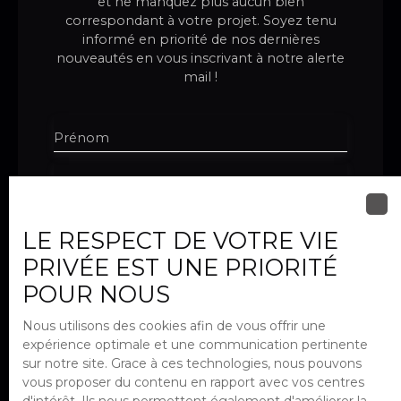
et ne manquez plus aucun bien
correspondant à votre projet. Soyez tenu
informé en priorité de nos dernières
nouveautés en vous inscrivant à notre alerte
mail !
Prénom
Nom
Email
LE RESPECT DE VOTRE VIE
PRIVÉE EST UNE PRIORITÉ
Téléphone
POUR NOUS
Type d'offre
Nous utilisons des cookies afin de vous offrir une
Location
expérience optimale et une communication pertinente
Type de bien
sur notre site. Grace à ces technologies, nous pouvons
Maison
vous proposer du contenu en rapport avec vos centres