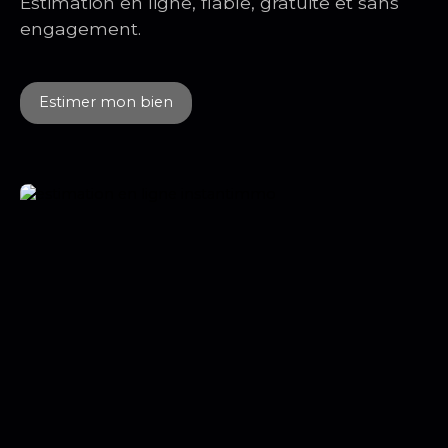
Estimation en ligne, fiable, gratuite et sans
Alfort/Alfortville" - 650 m (8 minutes) BUS 103 -
engagement.
"Camélias" - 300 m (4 minutes) Commerces- 300
m (4 minutes) N'attendez plus, contactez moi
pour les modalités de location !
Estimer mon bien