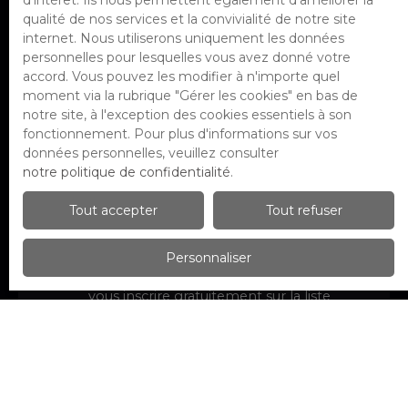
d'intérêt. Ils nous permettent également d'améliorer la
Localisation
Alfortville (94140)
qualité de nos services et la convivialité de notre site
internet. Nous utiliserons uniquement les données
personnelles pour lesquelles vous avez donné votre
Loyer max (€/mois)
accord. Vous pouvez les modifier à n'importe quel
moment via la rubrique ″Gérer les cookies″ en bas de
Surface min (m²)
notre site, à l'exception des cookies essentiels à son
fonctionnement. Pour plus d'informations sur vos
données personnelles, veuillez consulter
Pièces min
notre politique de confidentialité
.
J'accepte le traitement de mes
Tout accepter
Tout refuser
données personnelles conformément
au RGPD. Si vous ne souhaitez pas faire
Personnaliser
l'objet de prospection commerciale
par voie téléphonique, vous pouvez
vous inscrire gratuitement sur la liste
d'opposition au démarchage
téléphonique, prévu par l'article L223-1
du code de la consommation, sur le site
Internet www.bloctel.gouv.fr ou par
courrier adressé à :