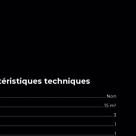
éristiques
techniques
Non
15
m²
3
1
1