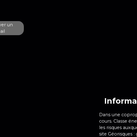
er un
il
Informa
Dans une copropr
cours. Classe éne
les risques auxqu
site Géorisques :