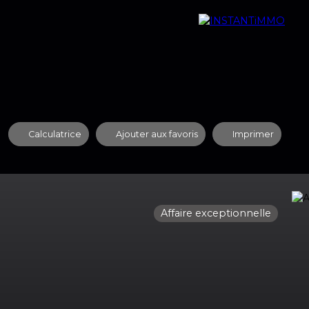
quipe
Nos Agences
Contact
Recrutement
Calculatrice
Ajouter aux favoris
Imprimer
Affaire exceptionnelle