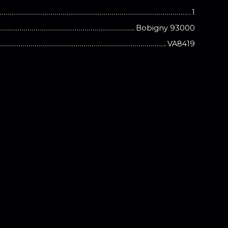
1
Bobigny 93000
VA8419