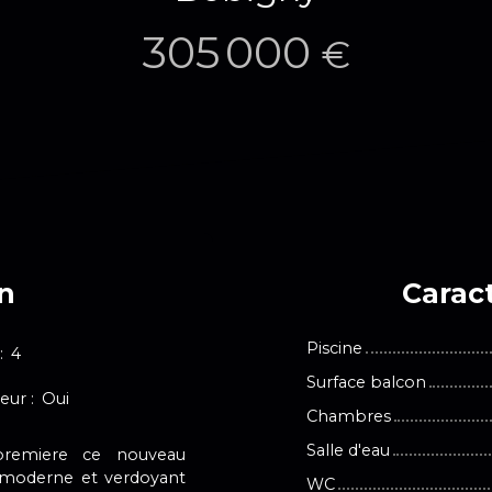
305 000
€
en
Caract
Piscine
:
4
Surface balcon
eur
:
Oui
Chambres
Salle d'eau
remiere ce nouveau
 moderne et verdoyant
WC