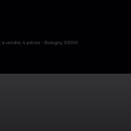
imer
Vendre
Acheter
Neuf
Louer
Faire Gérer
Notre é
à vendre, 4 pièces - Bobigny 93000