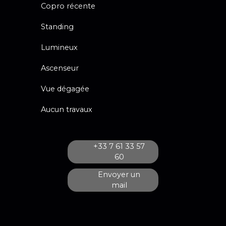
Copro récente
Standing
Lumineux
Ascenseur
Vue dégagée
Aucun travaux
+33 7 61 33 57
60
Envoyer un
mail