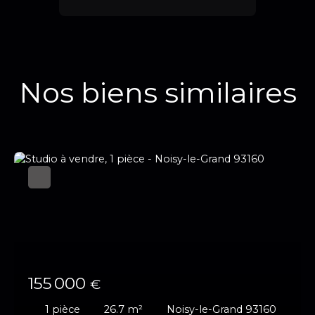
Nos biens similaires
155 000
€
1
pièce
26.7
m²
Noisy-le-Grand 93160