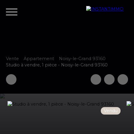
Vente
Appartement
Noisy-le-Grand 93160
Accueil
Estimer
Vendre
Acheter
Neuf
Louer
Fair
Studio à vendre, 1 pièce - Noisy-le-Grand 93160
Estimer votre bien
Vendu