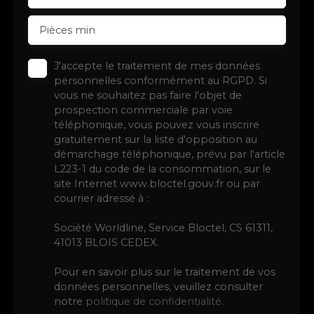
Pièces min
J'accepte le traitement de mes données
personnelles conformément au RGPD. Si
vous ne souhaitez pas faire l'objet de
prospection commerciale par voie
téléphonique, vous pouvez vous inscrire
gratuitement sur la liste d'opposition au
démarchage téléphonique, prévu par l'article
L223-1 du code de la consommation, sur le
site Internet www.bloctel.gouv.fr ou par
courrier adressé à :
Société Worldline, Service Bloctel, CS 61311,
41013 BLOIS CEDEX.
Pour en savoir plus sur le traitement de vos
données personnelles, veuillez consulter
notre
politique de confidentialité
.