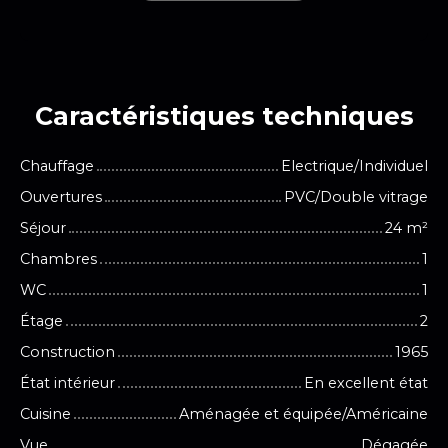
Caractéristiques
techniques
Chauffage
Electrique/Individuel
Ouvertures
PVC/Double vitrage
Séjour
24
m²
Chambres
1
WC
1
Étage
2
Construction
1965
État intérieur
En excellent état
Cuisine
Aménagée et équipée/Américaine
Vue
Dégagée