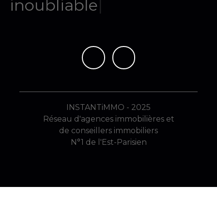
mém
|
INSTANTiMMO - 2025
Réseau d'agences immobilières et
de conseillers immobiliers
N°1 de l'Est-Parisien