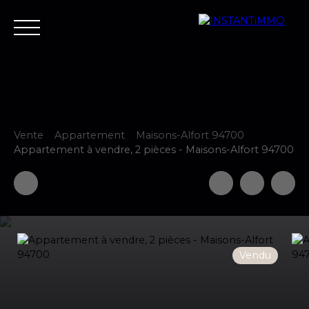
Vente
Appartement
Maisons-Alfort 94700
Accueil
Estimer
Vendre
Acheter
Neuf
Louer
Fair
Appartement à vendre, 2 pièces - Maisons-Alfort 94700
Estimer votre bien
Vendu