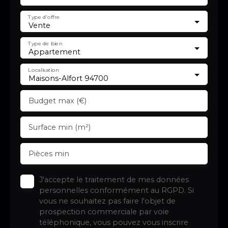
Type d'offre
Vente
Type de bien
Appartement
Localisation
Maisons-Alfort 94700
Budget max (€)
Surface min (m²)
Pièces min
J'accepte le traitement de mes données
personnelles conformément au RGPD. Si
vous ne souhaitez pas faire l'objet de
prospection commerciale par voie
téléphonique, vous pouvez vous inscrire