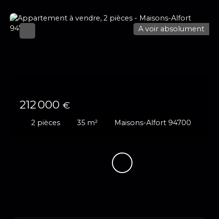
A voir absolument
212 000
€
2
pièces
35
m²
Maisons-Alfort 94700