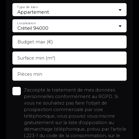
Type de bien
Appartement
Localisation
Créteil 94000
Budget max (€)
Surface min (m²)
Pièces min
J'accepte le traitement de mes données
personnelles conformément au RGPD. Si
vous ne souhaitez pas faire l'objet de
prospection commerciale par voie
téléphonique, vous pouvez vous inscrire
gratuitement sur la liste d'opposition au
démarchage téléphonique, prévu par l'article
L223-1 du code de la consommation, sur le