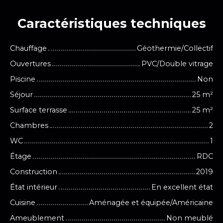
Caractéristiques
techniques
Chauffage
Géothermie/Collectif
Ouvertures
PVC/Double vitrage
Piscine
Non
Séjour
25
m²
Surface terrasse
25
m²
Chambres
2
WC
1
Étage
RDC
Construction
2019
État intérieur
En excellent état
Cuisine
Aménagée et équipée/Américaine
Ameublement
Non meublé