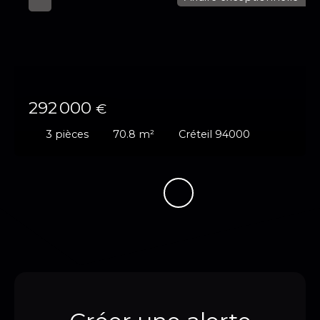
292 000
€
3
pièces
70.8
m²
Créteil 94000