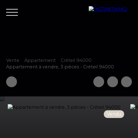
Vente
Appartement
Créteil 94000
Accueil
Estimer
Vendre
Acheter
Neuf
Louer
Fair
Appartement à vendre, 3 pièces - Créteil 94000
Estimer votre bien
Vendu