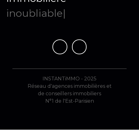
mémo
|
INSTANTiMMO - 2025
Réseau d'agences immobilières et
de conseillers immobiliers
N°1 de l'Est-Parisien