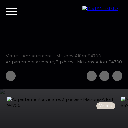
Vente
Appartement
Maisons-Alfort 94700
Accueil
Estimer
Vendre
Acheter
Neuf
Louer
Fair
Appartement à vendre, 3 pièces - Maisons-Alfort 94700
Estimer votre bien
Vendu