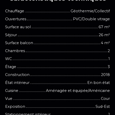
Chauffage
Géothermie/Collectif
Ouvertures
PVC/Double vitrage
Surface au sol
67
m²
Séjour
26
m²
Surface balcon
4
m²
Chambres
2
WC
1
Étage
3
Construction
2018
État intérieur
En bon état
Cuisine
Aménagée et équipée/Américaine
Vue
Cour
Exposition
Sud-Est
Stationnement intérieur
1