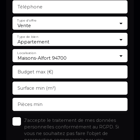
Téléphone
Type d'offre
Vente
Type de bien
Appartement
Localisation
Maisons-Alfort 94700
Budget max (€)
Surface min (m²)
Pièces min
J'accepte le traitement de mes données
personnelles conformément au RGPD. Si
vous ne souhaitez pas faire l'objet de
prospection commerciale par voie