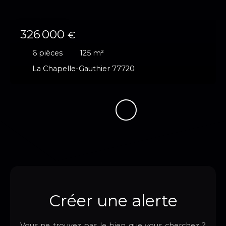
326 000
€
6
pièces
125
m²
La Chapelle-Gauthier 77720
Créer une alerte
Vous ne trouvez pas le bien que vous cherchez ?