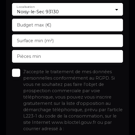
Localisation
Noisy-le-Sec 93130
Budget max (€)
Surface min (m²)
Pièces min
J'accepte le traitement de mes données
personnelles conformément au RGPD. Si
vous ne souhaitez pas faire l'objet de
prospection commerciale par voie
téléphonique, vous pouvez vous inscrire
gratuitement sur la liste d'opposition au
démarchage téléphonique, prévu par l'article
L223-1 du code de la consommation, sur le
site Internet www.bloctel.gouv.fr ou par
courrier adressé à :