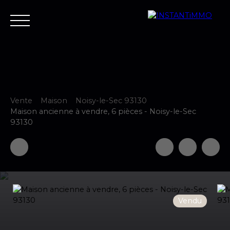
Vente
Maison
Noisy-le-Sec 93130
Accueil
Estimer
Vendre
Acheter
Neuf
Louer
Fair
Maison ancienne à vendre, 6 pièces - Noisy-le-Sec
93130
Estimer votre bien
Vendu