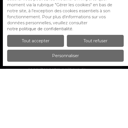
d'opposition au démarchage
moment via la rubrique ″Gérer les cookies″ en bas de
téléphonique, prévu par l'article L223-1
notre site, à l'exception des cookies essentiels à son
du code de la consommation, sur le site
fonctionnement. Pour plus d'informations sur vos
Internet www.bloctel.gouv.fr ou par
données personnelles, veuillez consulter
courrier adressé à :
notre politique de confidentialité
.
Société Worldline, Service Bloctel, CS
Tout accepter
Tout refuser
61311, 41013 BLOIS CEDEX.
Personnaliser
Pour en savoir plus sur le traitement de
vos données personnelles, veuillez
consulter notre
politique de
confidentialité
.
Recevoir des annonces