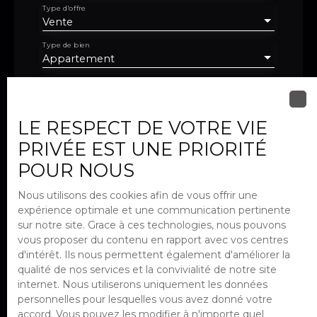
Type d'offre
Vente
Type de bien
Appartement
Localisation
Paris (75018)
LE RESPECT DE VOTRE VIE
Budget max (€)
PRIVÉE EST UNE PRIORITÉ
POUR NOUS
Surface min (m²)
Nous utilisons des cookies afin de vous offrir une
Pièces min
expérience optimale et une communication pertinente
sur notre site. Grace à ces technologies, nous pouvons
J'accepte le traitement de mes
vous proposer du contenu en rapport avec vos centres
données personnelles conformément
d'intérêt. Ils nous permettent également d'améliorer la
au RGPD. Si vous ne souhaitez pas faire
qualité de nos services et la convivialité de notre site
l'objet de prospection commerciale
internet. Nous utiliserons uniquement les données
par voie téléphonique, vous pouvez
personnelles pour lesquelles vous avez donné votre
vous inscrire gratuitement sur la liste
accord. Vous pouvez les modifier à n'importe quel