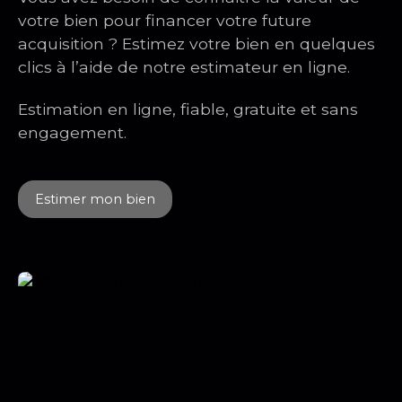
L’appartement bénéficie d’un cadre de vie
votre bien pour financer votre future
agréable, au sein d’un immeuble bien entretenu,
acquisition ? Estimez votre bien en quelques
et d’une belle luminosité grâce à son étage élevé.
clics à l’aide de notre estimateur en ligne.
À proximité des commerces, transports et
commodités, ce bien représente une excellente
opportunité, que ce soit pour un investissement
Estimation en ligne, fiable, gratuite et sans
locatif ou une future résidence principale.
engagement.
Estimer mon bien