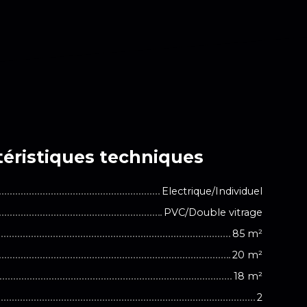
éristiques
techniques
Electrique/Individuel
PVC/Double vitrage
85
m²
20
m²
18
m²
2