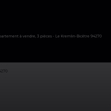
imer
Vendre
Acheter
Neuf
Louer
Faire Gérer
Notre é
artement à vendre, 3 pièces - Le Kremlin-Bicêtre 94270