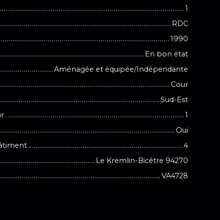
1
RDC
1990
En bon état
Aménagée et équipée/Indépendante
Cour
Sud-Est
ur
1
Oui
âtiment
4
Le Kremlin-Bicêtre 94270
VA4728