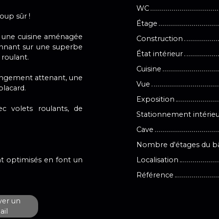
WC
oup sûr !
Étage
d, une cuisine aménagée
Construction
onnant sur une superbe
État intérieur
roulant.
Cuisine
angement attenant, une
Vue
placard.
Exposition
ec volets roulants, de
Stationnement intérie
Cave
Nombre d'étages du b
nt optimisés en font un
Localisation
Référence
er un
il