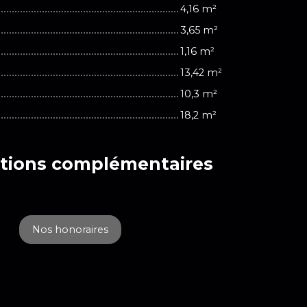
4,16 m²
3,65 m²
1,16 m²
13,42 m²
10,3 m²
18,2 m²
tions
complémentaires
Nos honoraires