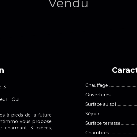
Vendu
en
Caract
Chauffage
:
3
Ouvertures
eur
:
Oui
Surface au sol
Séjour
s à pieds de la future
nstantimmo vous propose
Surface terrasse
ce charmant 3 pièces,
Chambres