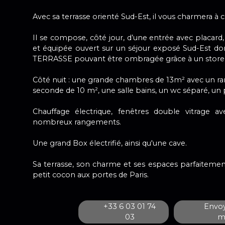
Avec sa terrasse orienté Sud-Est, il vous charmera à c
Il se compose, côté jour, d’une entrée avec placar
et équipée ouvert sur un séjour exposé Sud-Est d
TERRASSE pouvant être ombragée grâce à un store 
Côté nuit : une grande chambres de 13m² avec un r
seconde de 10 m², une salle bains, un wc séparé, un 
Chauffage électrique, fenêtres double vitrage av
nombreux rangements.
Une grand Box électrifié, ainsi qu'une cave.
Sa terrasse, son charme et ses espaces parfaiteme
petit cocon aux portes de Paris.
+33 6 03 01 74
Envoy
03
ma