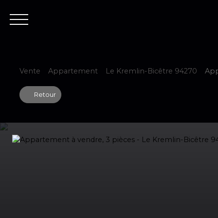
Accueil
Est
Vente
Appartement
Le Kremlin-Bicêtre 94270
App
Retour
Estimer votre bien