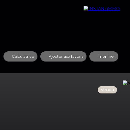
quipe
Nos Agences
Contact
Recrutement
Calculatrice
Ajouter aux favoris
Imprimer
Vendu