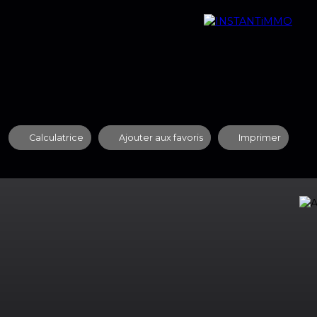
quipe
Nos Agences
Contact
Recrutement
Calculatrice
Ajouter aux favoris
Imprimer