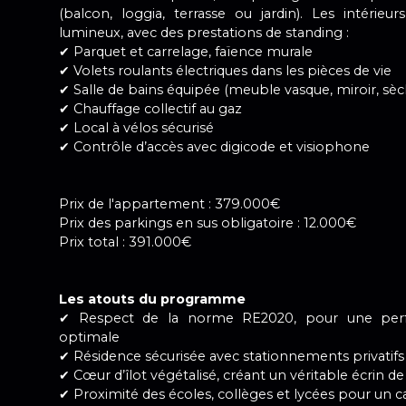
(balcon, loggia, terrasse ou jardin). Les intérieu
lumineux, avec des prestations de standing :
✔ Parquet et carrelage, faïence murale
✔ Volets roulants électriques dans les pièces de vie
✔ Salle de bains équipée (meuble vasque, miroir, sèc
✔ Chauffage collectif au gaz
✔ Local à vélos sécurisé
✔ Contrôle d’accès avec digicode et visiophone
Prix de l'appartement : 379.000€
Prix des parkings en sus obligatoire : 12.000€
Prix total : 391.000€
Les atouts du programme
✔ Respect de la norme RE2020, pour une perf
optimale
✔ Résidence sécurisée avec stationnements privatifs
✔ Cœur d’îlot végétalisé, créant un véritable écrin d
✔ Proximité des écoles, collèges et lycées pour un cad