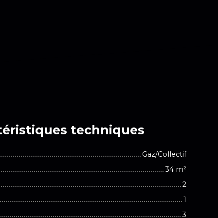
éristiques
techniques
Gaz/Collectif
34
m²
2
1
3