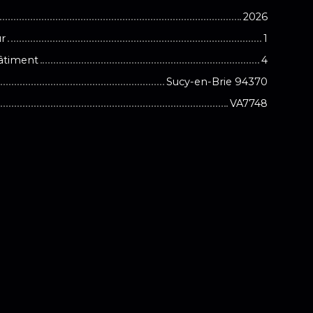
2026
ur
1
âtiment
4
Sucy-en-Brie 94370
VA7748