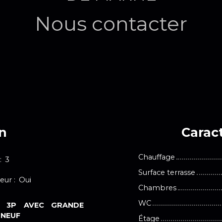
Nous contacter
en
Caract
Chauffage
:
3
Surface terrasse
eur
:
Oui
Chambres
WC
U 3P AVEC GRANDE
 NEUF
Étage