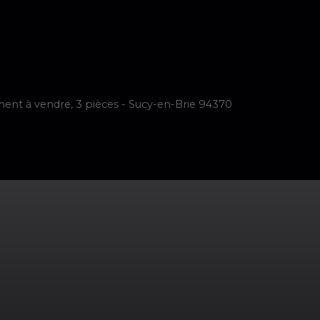
imer
Vendre
Acheter
Neuf
Louer
Faire Gérer
Notre é
nt à vendre, 3 pièces - Sucy-en-Brie 94370