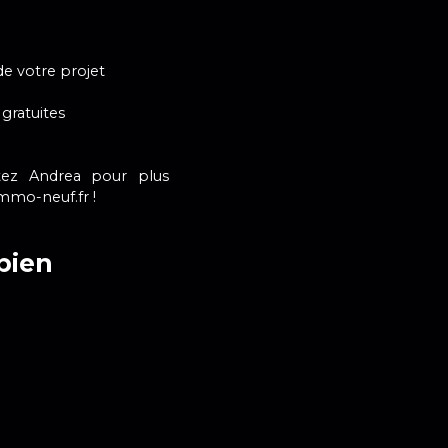
e votre projet
gratuites
tez Andrea pour plus
mmo-neuf.fr !
bien