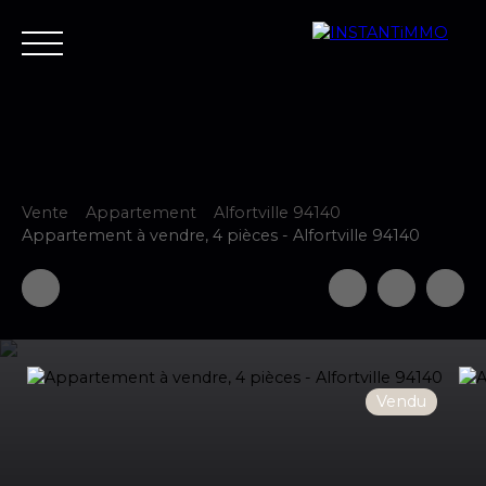
Vente
Appartement
Alfortville 94140
Accueil
Estimer
Vendre
Acheter
Neuf
Louer
Fair
Appartement à vendre, 4 pièces - Alfortville 94140
Estimer votre bien
Vendu