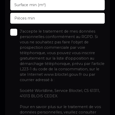
Surface min (m²)
Pièces min
J'accepte le traitement de mes données
personnelles conformément au RGPD. Si
vous ne souhaitez pas faire l'objet de
prospection commerciale par voie
téléphonique, vous pouvez vous inscrire
gratuitement sur la liste d'opposition au
démarchage téléphonique, prévu par l'article
L223-1 du code de la consommation, sur le
site Internet www.bloctel.gouv.fr ou par
courrier adressé à :
Société Worldline, Service Bloctel, CS 61311,
41013 BLOIS CEDEX.
Pour en savoir plus sur le traitement de vos
données personnelles, veuillez consulter