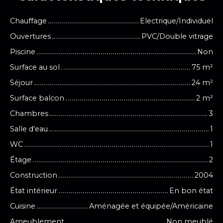
Chauffage
Electrique/Individuel
Ouvertures
PVC/Double vitrage
Piscine
Non
Surface au sol
75
m²
Séjour
24
m²
Surface balcon
2
m²
Chambres
3
Salle d'eau
1
WC
1
Étage
2
Construction
2004
État intérieur
En bon état
Cuisine
Aménagée et équipée/Américaine
Ameublement
Non meublé