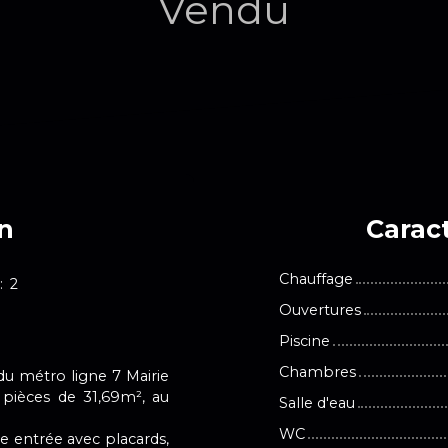
Vendu
en
Caract
Chauffage
:
2
Ouvertures
Piscine
Chambres
u métro ligne 7 Mairie
 pièces de 31,69m², au
Salle d'eau
WC
e entrée avec placards,