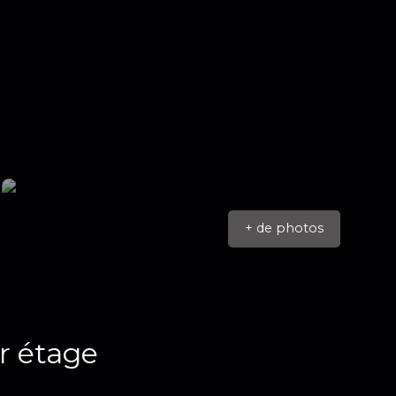
+ de photos
r étage