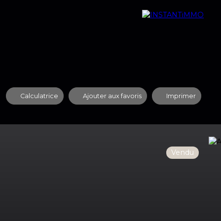
quipe
Nos Agences
Contact
Recrutement
Calculatrice
Ajouter aux favoris
Imprimer
Vendu