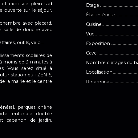
, et exposée plein sud
Étage
ouverte sur le séjour,
État intérieur
e chambre avec placard,
Cuisine
ne salle de douche avec
Vue
aires, outils, vélo...
Exposition
Cave
lissements scolaires de
 à moins de 3 minutes à
Nombre d'étages du b
s. Vous serez situé à
Localisation
futur station du TZEN 5,
 la mairie et le centre
Référence
général, parquet chêne
orte renforcée, double
et cabanon de jardin.