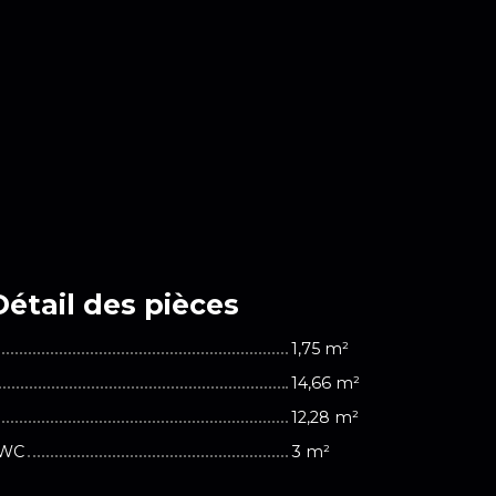
Détail des
pièces
1,75 m²
14,66 m²
12,28 m²
/WC
3 m²