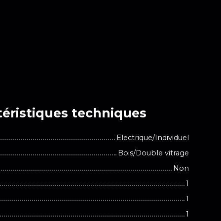
éristiques
techniques
Electrique/Individuel
Bois/Double vitrage
Non
1
1
1