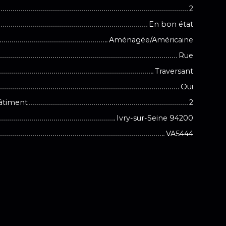
2
En bon état
Aménagée/Américaine
Rue
Traversant
Oui
âtiment
2
Ivry-sur-Seine 94200
VA5444