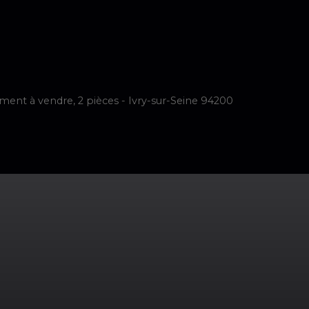
imer
Vendre
Acheter
Neuf
Louer
Faire Gérer
Notre é
ent à vendre, 2 pièces - Ivry-sur-Seine 94200