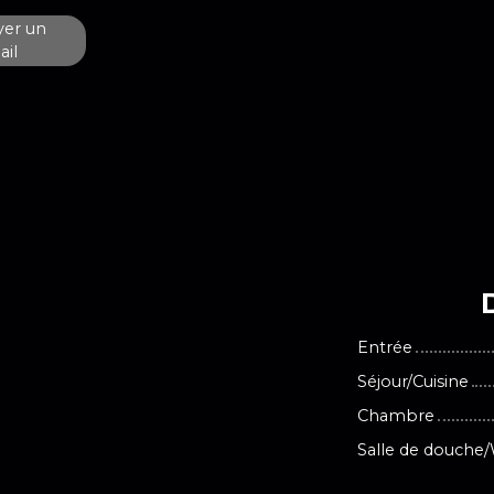
er un
il
Entrée
Séjour/Cuisine
Chambre
Salle de douche