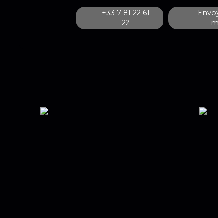
+33 7 81 22 61
Envoy
22
ma