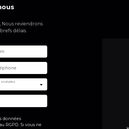
nous
e, Nous reviendrons
brefs délais.
om
léphone
 souhaitez
es données
u RGPD. Si vous ne
K