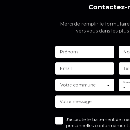
Contactez-
Merci de remplir le formulair
vers vous dans les plus 
Prénom
N
Email
Té
Vous
Votre commune
-
Votre message
J'accepte le traitement de m
personnelles conformément a