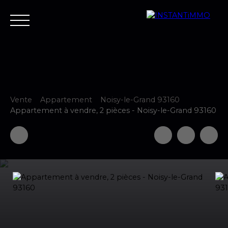
Vente
Appartement
Noisy-le-Grand 93160
Accueil
Estimer
Vendre
Acheter
Neuf
Louer
Fair
Appartement à vendre, 2 pièces - Noisy-le-Grand 93160
Estimer votre bien