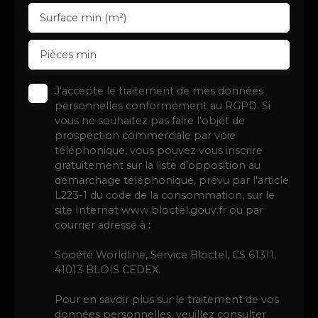
Surface min (m²)
Pièces min
J'accepte le traitement de mes données
personnelles conformément au RGPD. Si
vous ne souhaitez pas faire l'objet de
prospection commerciale par voie
téléphonique, vous pouvez vous inscrire
gratuitement sur la liste d'opposition au
démarchage téléphonique, prévu par l'article
L223-1 du code de la consommation, sur le
site Internet www.bloctel.gouv.fr ou par
courrier adressé à :
Société Worldline, Service Bloctel, CS 61311,
41013 BLOIS CEDEX.
Pour en savoir plus sur le traitement de vos
données personnelles, veuillez consulter