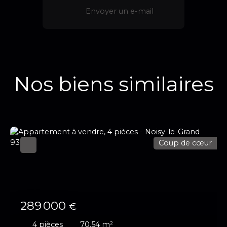
Envoyer un e-mail
Nos biens similaires
Coup de cœur
289 000
€
4
pièces
70.54
m²