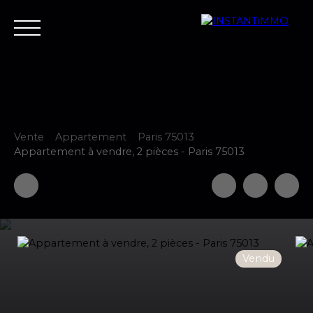
Vente
Appartement
Paris 75013
Accueil
Estimer
Vendre
Acheter
Neuf
Louer
Fair
Appartement à vendre, 2 pièces - Paris 75013
Estimer votre bien
Vendu