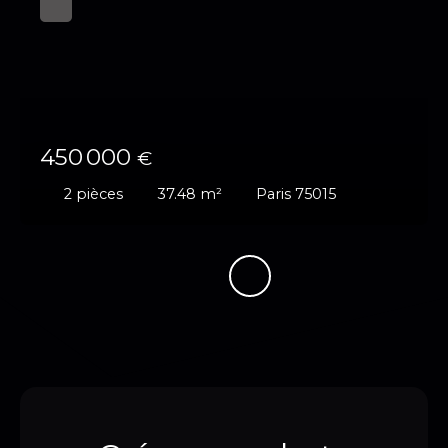
450 000
€
2
pièces
37.48
m²
Paris 75015