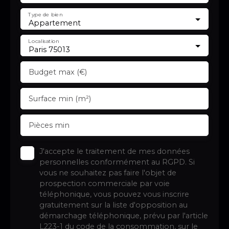
Type de bien
Appartement
Localisation
Paris 75013
Budget max (€)
Surface min (m²)
Pièces min
J'accepte le traitement de mes données
personnelles conformément au RGPD. Si
vous ne souhaitez pas faire l'objet de
prospection commerciale par voie
téléphonique, vous pouvez vous inscrire
gratuitement sur la liste d'opposition au
démarchage téléphonique, prévu par l'article
L223-1 du code de la consommation, sur le