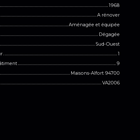
1968
A rénover
Aménagée et équipée
Dégagée
Sud-Ouest
ur
1
âtiment
9
Maisons-Alfort 94700
VA2006