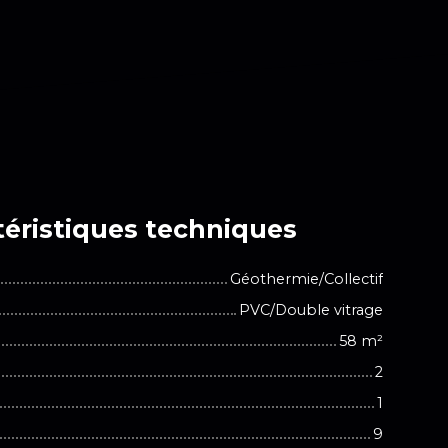
éristiques
techniques
Géothermie/Collectif
PVC/Double vitrage
58
m²
2
1
9