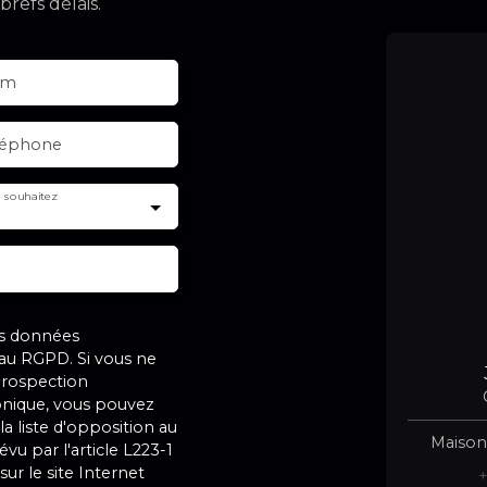
brefs délais.
om
léphone
 souhaitez
es données
u RGPD. Si vous ne
 prospection
nique, vous pouvez
la liste d'opposition au
Maisons
u par l'article L223-1
ur le site Internet
+