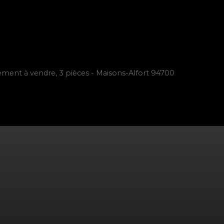
imer
Vendre
Acheter
Neuf
Louer
Faire Gérer
Notre é
ment à vendre, 3 pièces - Maisons-Alfort 94700