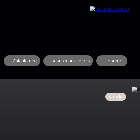
quipe
Nos Agences
Contact
Recrutement
Calculatrice
Ajouter aux favoris
Imprimer
Vendu