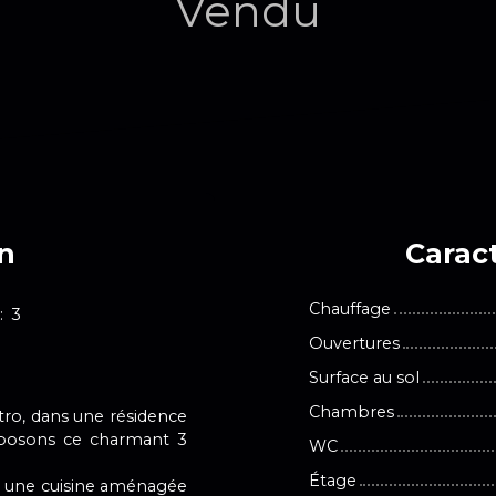
Vendu
en
Caract
Chauffage
:
3
Ouvertures
Surface au sol
Chambres
tro, dans une résidence
oposons ce charmant 3
WC
Étage
, une cuisine aménagée