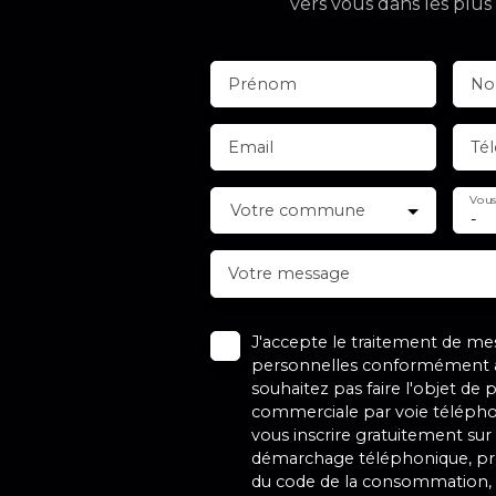
vers vous dans les plus 
Prénom
N
Email
Té
Vous
Votre commune
-
Votre message
J'accepte le traitement de m
personnelles conformément a
souhaitez pas faire l'objet de
commerciale par voie télépho
vous inscrire gratuitement sur 
démarchage téléphonique, prév
du code de la consommation, s