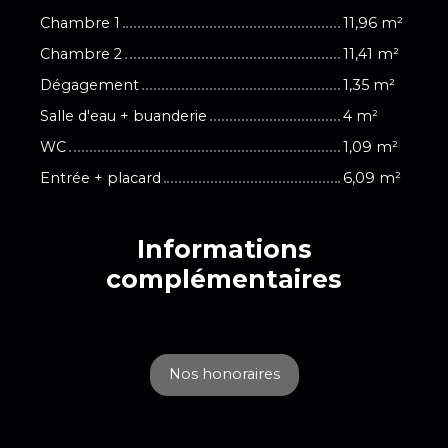
Chambre 1
11,96 m²
Chambre 2
11,41 m²
Dégagement
1,35 m²
Salle d'eau + buanderie
4 m²
WC
1,09 m²
Entrée + placard
6,09 m²
Informations
complémentaires
Nos honoraires