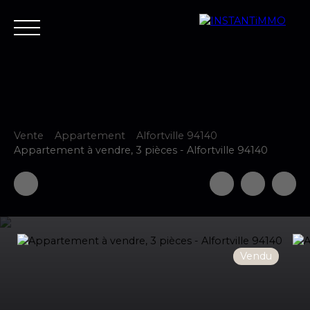
Vente
Appartement
Alfortville 94140
Accueil
Estimer
Vendre
Acheter
Neuf
Louer
Fair
Appartement à vendre, 3 pièces - Alfortville 94140
Estimer votre bien
Vendu