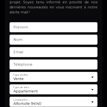
projet. Soyez tenu informé en priorité de nos
dernières nouveautés en vous inscrivant à notre
alerte mail !
Prénom
Nom
Email
Téléphone
Type d'offre
Vente
Type de bien
Appartement
Localisation
Alfortville 94140