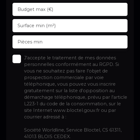
Budget max (€)
Surface min (m²)
Pièces min
J'accepte le traitement de mes données
personnelles conformément au RGPD. Si
vous ne souhaitez pas faire l'objet de
prospection commerciale par voie
téléphonique, vous pouvez vous inscrire
gratuitement sur la liste d'opposition au
démarchage téléphonique, prévu par l'article
L223-1 du code de la consommation, sur le
site Internet www.bloctel.gouv.fr ou par
courrier adressé à :
Société Worldline, Service Bloctel, CS 61311,
41013 BLOIS CEDEX.