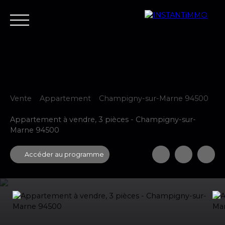
Vente
Appartement
Champigny-sur-Marne 94500
Accueil
Estimer
Vendre
Acheter
Neuf
Louer
Fair
Appartement à vendre, 3 pièces - Champigny-sur-
Marne 94500
Estimer votre bien
Accéder au programme