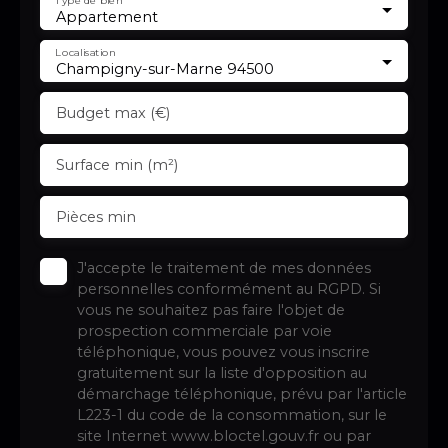
Appartement
Localisation
Champigny-sur-Marne 94500
Budget max (€)
Surface min (m²)
Pièces min
J'accepte le traitement de mes données
personnelles conformément au RGPD. Si
vous ne souhaitez pas faire l'objet de
prospection commerciale par voie
téléphonique, vous pouvez vous inscrire
gratuitement sur la liste d'opposition au
démarchage téléphonique, prévu par l'article
L223-1 du code de la consommation, sur le
site Internet www.bloctel.gouv.fr ou par