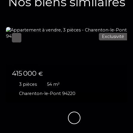
Nos biens similaires
Exclusivité
415 000
€
3
pièces
54
m²
Charenton-le-Pont 94220