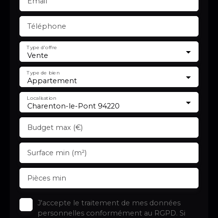
Email
Téléphone
Type d'offre
Vente
Type de bien
Appartement
Localisation
Charenton-le-Pont 94220
Budget max (€)
Surface min (m²)
Pièces min
J'accepte le traitement de mes données
personnelles conformément au RGPD. Si