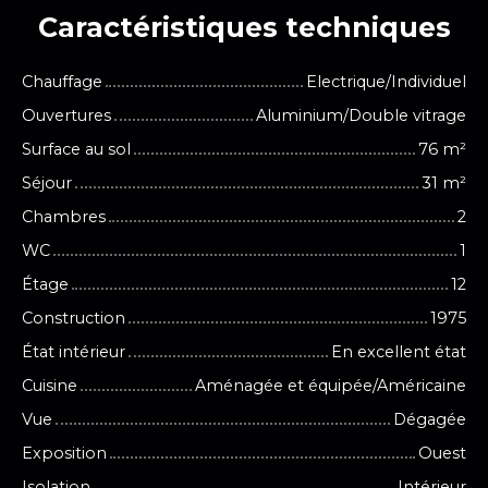
Caractéristiques
techniques
Chauffage
Electrique/Individuel
Ouvertures
Aluminium/Double vitrage
Surface au sol
76
m²
Séjour
31
m²
Chambres
2
WC
1
Étage
12
Construction
1975
État intérieur
En excellent état
Cuisine
Aménagée et équipée/Américaine
Vue
Dégagée
Exposition
Ouest
Isolation
Intérieur