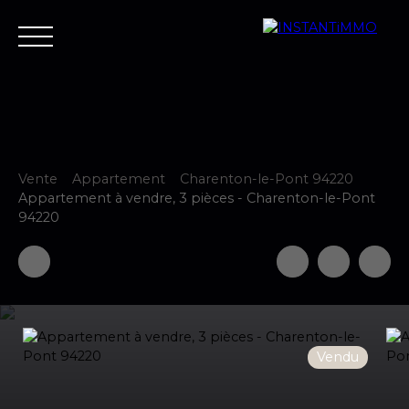
Vente
Appartement
Charenton-le-Pont 94220
Accueil
Estimer
Vendre
Acheter
Neuf
Louer
Fair
Appartement à vendre, 3 pièces - Charenton-le-Pont
94220
Estimer votre bien
Vendu