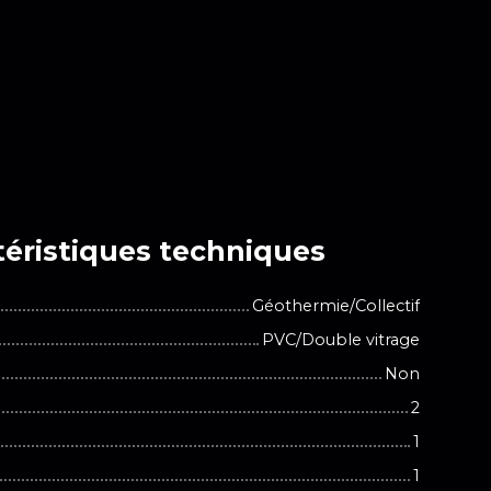
éristiques
techniques
Géothermie/Collectif
PVC/Double vitrage
Non
2
1
1