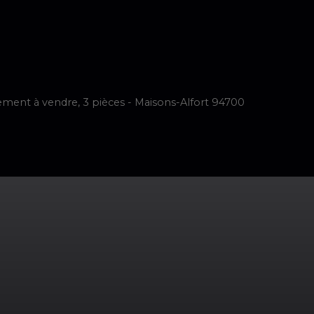
imer
Vendre
Acheter
Neuf
Louer
Faire Gérer
Notre é
ment à vendre, 3 pièces - Maisons-Alfort 94700