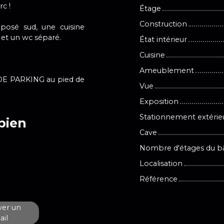
c !
Étage
Construction
posé sud, une cuisine
et un wc séparé.
État intérieur
Cuisine
Ameublement
DE PARKING au pied de
Vue
Exposition
Stationnement extérie
bien
Cave
Nombre d'étages du b
Localisation
Référence
er un
il