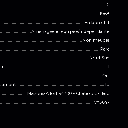
6
1968
En bon état
Aménagée et équipée/Indépendante
Non meublé
Parc
Nord-Sud
ur
1
Oui
âtiment
10
Maisons-Alfort 94700 - Château Gaillard
VA3647