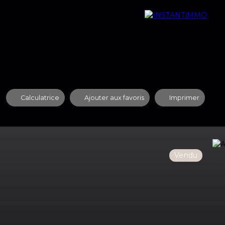
quipe
Nos Agences
Contact
Recrutement
Calculatrice
Ajouter aux favoris
Imprimer
Vendu