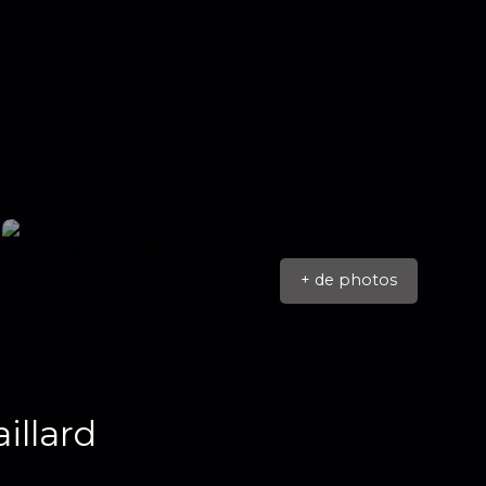
+ de photos
illard