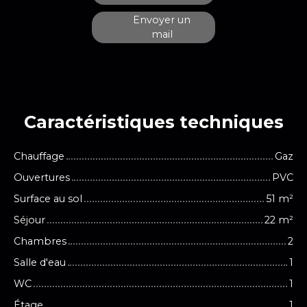
Envoyer un
mail
Caractéristiques
techniques
Chauffage
Gaz
Ouvertures
PVC
Surface au sol
51
m²
Séjour
22
m²
Chambres
2
Salle d'eau
1
WC
1
Étage
1