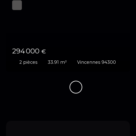
294 000
€
2
pièces
33.91
m²
Vincennes 94300