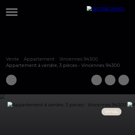
Vente
Appartement
Vincennes 94300
Accueil
Estimer
Vendre
Acheter
Neuf
Louer
Fair
Appartement à vendre, 3 pièces - Vincennes 94300
Estimer votre bien
Vendu