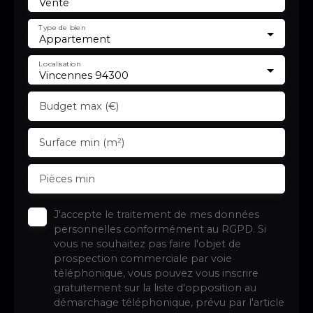
Vente
Type de bien
Appartement
Localisation
Vincennes 94300
Budget max (€)
Surface min (m²)
Pièces min
J'accepte le traitement de mes données
personnelles conformément au RGPD. Si
vous ne souhaitez pas faire l'objet de
prospection commerciale par voie
téléphonique, vous pouvez vous inscrire
gratuitement sur la liste d'opposition au
démarchage téléphonique, prévu par l'article