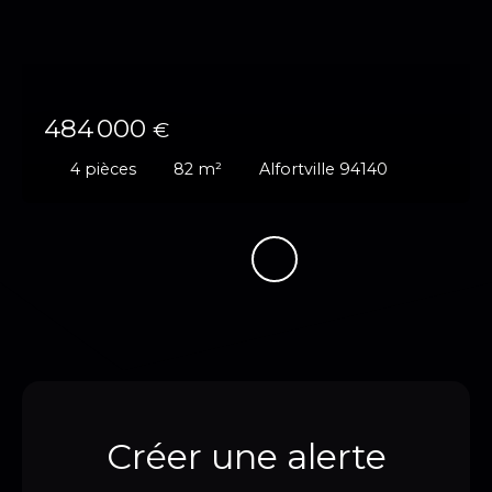
484 000
€
4
pièces
82
m²
Alfortville 94140
Créer une alerte