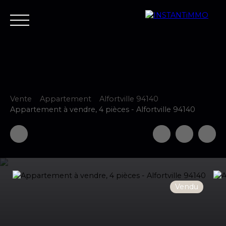
Vente
Appartement
Alfortville 94140
Accueil
Estimer
Vendre
Acheter
Neuf
Louer
Fair
Appartement à vendre, 4 pièces - Alfortville 94140
Estimer votre bien
Vendu