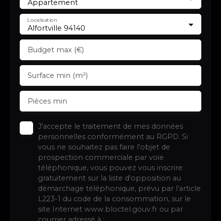
Appartement
Localisation
Alfortville 94140
Budget max (€)
Surface min (m²)
Pièces min
J'accepte le traitement de mes données
personnelles conformément au RGPD. Si
vous ne souhaitez pas faire l'objet de
prospection commerciale par voie
téléphonique, vous pouvez vous inscrire
gratuitement sur la liste d'opposition au
démarchage téléphonique, prévu par l'article
L223-1 du code de la consommation, sur le
site Internet www.bloctel.gouv.fr ou par
courrier adressé à :