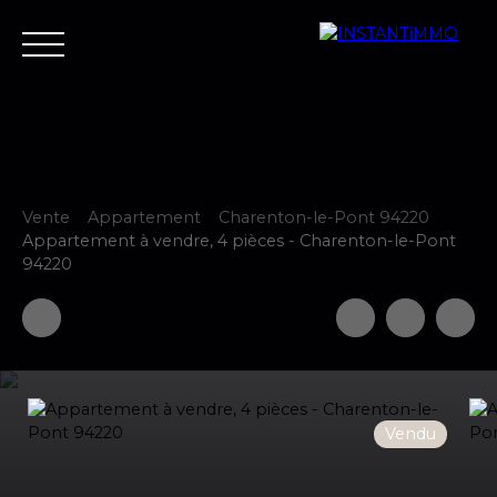
Vente
Appartement
Charenton-le-Pont 94220
Accueil
Estimer
Vendre
Acheter
Neuf
Louer
Fair
Appartement à vendre, 4 pièces - Charenton-le-Pont
94220
Estimer votre bien
Vendu