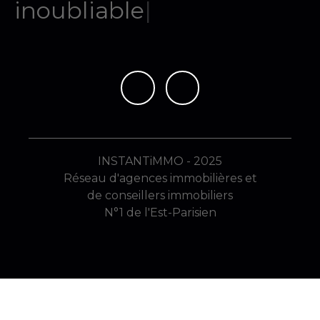
mémor
|
INSTANTiMMO - 2025
Réseau d'agences immobilières et
de conseillers immobiliers
N°1 de l'Est-Parisien