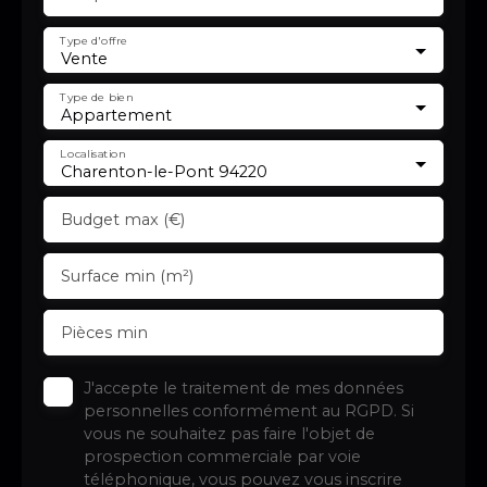
Type d'offre
Vente
Type de bien
Appartement
Localisation
Charenton-le-Pont 94220
Budget max (€)
Surface min (m²)
Pièces min
J'accepte le traitement de mes données
personnelles conformément au RGPD. Si
vous ne souhaitez pas faire l'objet de
prospection commerciale par voie
téléphonique, vous pouvez vous inscrire