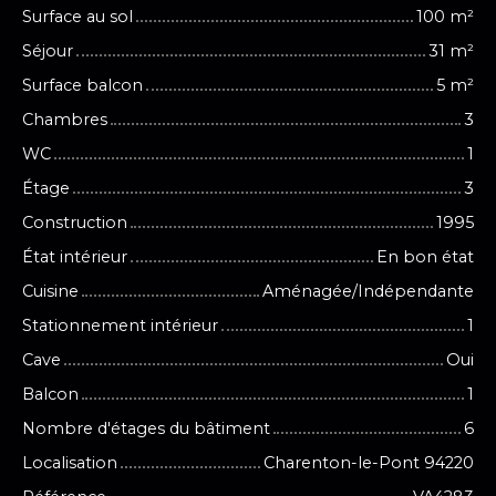
Surface au sol
100
m²
Séjour
31
m²
Surface balcon
5
m²
Chambres
3
WC
1
Étage
3
Construction
1995
État intérieur
En bon état
Cuisine
Aménagée/Indépendante
Stationnement intérieur
1
Cave
Oui
Balcon
1
Nombre d'étages du bâtiment
6
Localisation
Charenton-le-Pont 94220