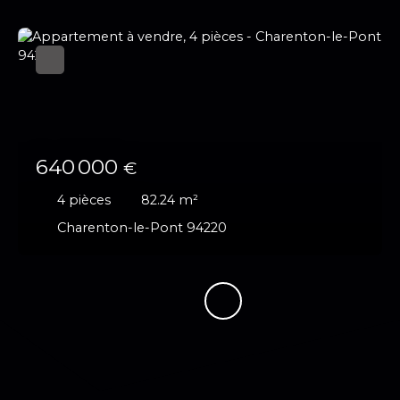
640 000
€
4
pièces
82.24
m²
Charenton-le-Pont 94220