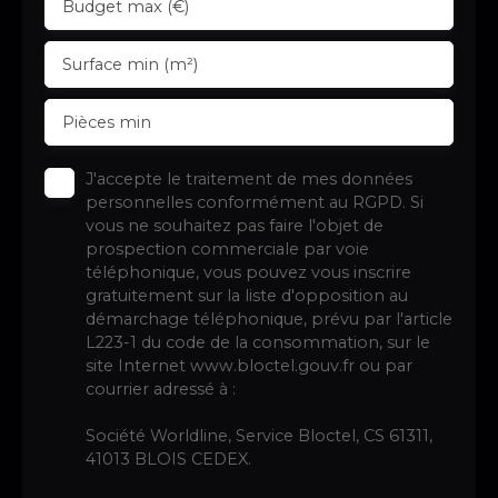
Budget max (€)
Surface min (m²)
Pièces min
J'accepte le traitement de mes données
personnelles conformément au RGPD. Si
vous ne souhaitez pas faire l'objet de
prospection commerciale par voie
téléphonique, vous pouvez vous inscrire
gratuitement sur la liste d'opposition au
démarchage téléphonique, prévu par l'article
L223-1 du code de la consommation, sur le
site Internet www.bloctel.gouv.fr ou par
courrier adressé à :
Société Worldline, Service Bloctel, CS 61311,
41013 BLOIS CEDEX.