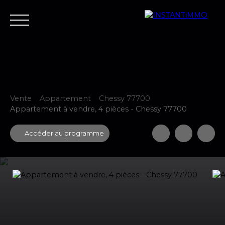
Vente
Appartement
Chessy 77700
Accueil
Estimer
Vendre
Acheter
Neuf
Louer
Fair
Appartement à vendre, 4 pièces - Chessy 77700
Accéder au programme
Estimer votre bien