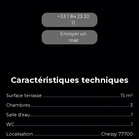
+33 1 84 23 20
11
Envoyer un
mail
Caractéristiques
techniques
Surface terrasse
15
m²
Chambres
3
Salle d'eau
1
WC
1
Localisation
Chessy 77700