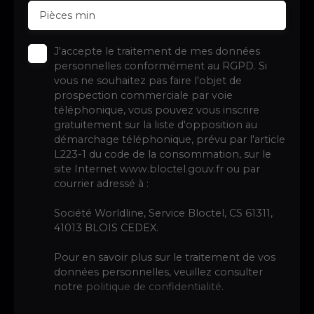
Pièces min
J'accepte le traitement de mes données
personnelles conformément au RGPD. Si
vous ne souhaitez pas faire l'objet de
prospection commerciale par voie
téléphonique, vous pouvez vous inscrire
gratuitement sur la liste d'opposition au
démarchage téléphonique, prévu par l'article
L223-1 du code de la consommation, sur le
site Internet www.bloctel.gouv.fr ou par
courrier adressé à :
Société Worldline, Service Bloctel, CS 61311,
41013 BLOIS CEDEX.
Pour en savoir plus sur le traitement de vos
données personnelles, veuillez consulter
notre
politique de confidentialité
.