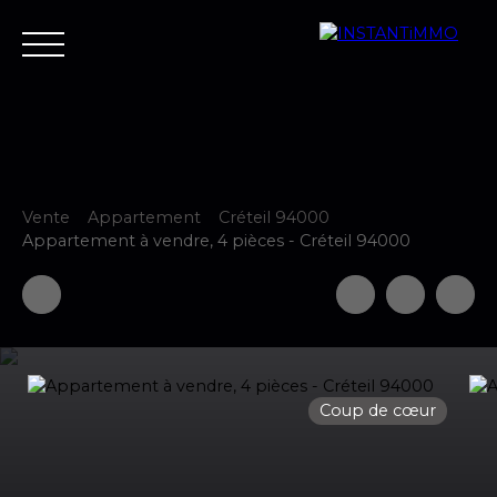
Vente
Appartement
Créteil 94000
Accueil
Estimer
Vendre
Acheter
Neuf
Louer
Fair
Appartement à vendre, 4 pièces - Créteil 94000
Estimer votre bien
Coup de cœur