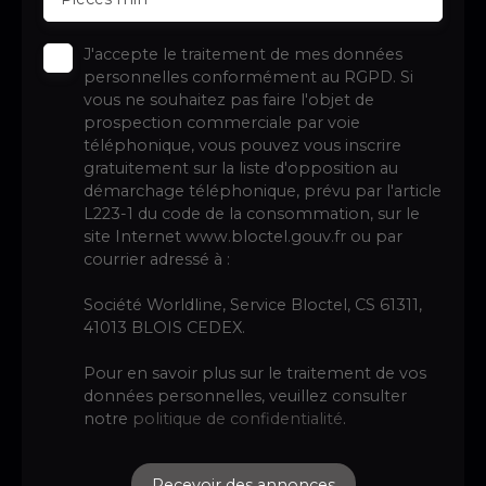
J'accepte le traitement de mes données
personnelles conformément au RGPD. Si
vous ne souhaitez pas faire l'objet de
prospection commerciale par voie
téléphonique, vous pouvez vous inscrire
gratuitement sur la liste d'opposition au
démarchage téléphonique, prévu par l'article
L223-1 du code de la consommation, sur le
site Internet www.bloctel.gouv.fr ou par
courrier adressé à :
Société Worldline, Service Bloctel, CS 61311,
41013 BLOIS CEDEX.
Pour en savoir plus sur le traitement de vos
données personnelles, veuillez consulter
notre
politique de confidentialité
.
Recevoir des annonces