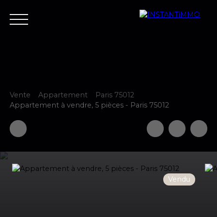
Vente
Appartement
Paris 75012
Accueil
Estimer
Vendre
Acheter
Neuf
Louer
Fair
Appartement à vendre, 5 pièces - Paris 75012
Estimer votre bien
Vendu