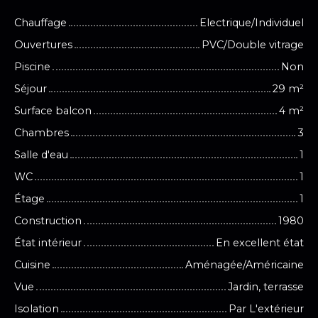
Chauffage
Electrique/Individuel
Ouvertures
PVC/Double vitrage
Piscine
Non
Séjour
29
m²
Surface balcon
4
m²
Chambres
3
Salle d'eau
1
WC
1
Étage
1
Construction
1980
État intérieur
En excellent état
Cuisine
Aménagée/Américaine
Vue
Jardin, terrasse
Isolation
Par L'extérieur