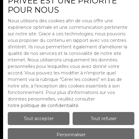
PRIVÉE EST UNE PRIORITÉ
POUR NOUS
J'accepte le traitement de mes
données personnelles conformément
Nous utilisons des cookies afin de vous offrir une
au RGPD. Si vous ne souhaitez pas faire
expérience optimale et une communication pertinente
l'objet de prospection commerciale
sur notre site. Grace à ces technologies, nous pouvons
par voie téléphonique, vous pouvez
vous proposer du contenu en rapport avec vos centres
vous inscrire gratuitement sur la liste
d'intérêt. Ils nous permettent également d'améliorer la
d'opposition au démarchage
qualité de nos services et la convivialité de notre site
téléphonique, prévu par l'article L223-1
internet. Nous utiliserons uniquement les données
du code de la consommation, sur le site
personnelles pour lesquelles vous avez donné votre
Internet www.bloctel.gouv.fr ou par
accord. Vous pouvez les modifier à n'importe quel
courrier adressé à :
moment via la rubrique ″Gérer les cookies″ en bas de
notre site, à l'exception des cookies essentiels à son
Société Worldline, Service Bloctel, CS
fonctionnement. Pour plus d'informations sur vos
61311, 41013 BLOIS CEDEX.
données personnelles, veuillez consulter
notre politique de confidentialité
.
Pour en savoir plus sur le traitement de
vos données personnelles, veuillez
Tout accepter
Tout refuser
consulter notre
politique de
confidentialité
.
Personnaliser