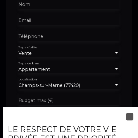
Nom
Email
Téléphone
Type d'offre
Vente
Type de bien
Appartement
Localisation
Champs-sur-Marne (77420)
Budget max (€)
Surface min (m²)
LE RESPECT DE VOTRE VIE
Pièces min