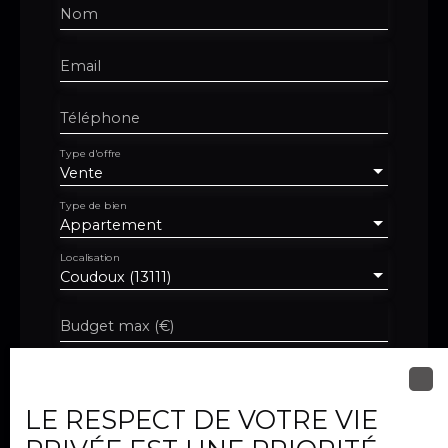
Nom
Email
Téléphone
Type d'offre
Vente
Type de bien
Appartement
Localisation
Coudoux (13111)
Budget max (€)
Surface min (m²)
LE RESPECT DE VOTRE VIE
Pièces min