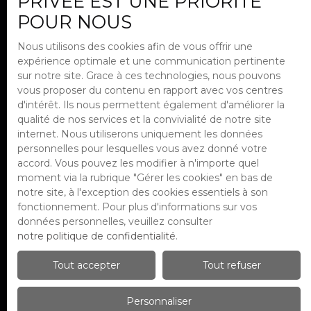
PRIVÉE EST UNE PRIORITÉ
POUR NOUS
J'accepte le traitement de mes
données personnelles conformément
Nous utilisons des cookies afin de vous offrir une
au RGPD. Si vous ne souhaitez pas faire
expérience optimale et une communication pertinente
l'objet de prospection commerciale
sur notre site. Grace à ces technologies, nous pouvons
par voie téléphonique, vous pouvez
vous proposer du contenu en rapport avec vos centres
vous inscrire gratuitement sur la liste
d'intérêt. Ils nous permettent également d'améliorer la
d'opposition au démarchage
qualité de nos services et la convivialité de notre site
téléphonique, prévu par l'article L223-1
internet. Nous utiliserons uniquement les données
du code de la consommation, sur le site
personnelles pour lesquelles vous avez donné votre
Internet www.bloctel.gouv.fr ou par
accord. Vous pouvez les modifier à n'importe quel
courrier adressé à :
moment via la rubrique ″Gérer les cookies″ en bas de
notre site, à l'exception des cookies essentiels à son
Société Worldline, Service Bloctel, CS
fonctionnement. Pour plus d'informations sur vos
61311, 41013 BLOIS CEDEX.
données personnelles, veuillez consulter
notre politique de confidentialité
.
Pour en savoir plus sur le traitement de
vos données personnelles, veuillez
Tout accepter
Tout refuser
consulter notre
politique de
confidentialité
.
Personnaliser