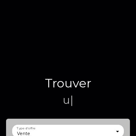
Trouver
un terr
|
Type d'offre
Vente