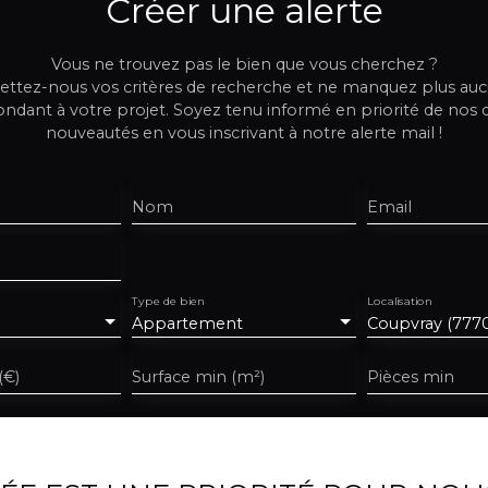
Créer une alerte
Vous ne trouvez pas le bien que vous cherchez ?
ttez-nous vos critères de recherche et ne manquez plus au
ndant à votre projet. Soyez tenu informé en priorité de nos 
nouveautés en vous inscrivant à notre alerte mail !
Nom
Email
Type de bien
Localisation
Appartement
Coupvray (777
(€)
Surface min (m²)
Pièces min
te le traitement de mes données personnelles conformément
 souhaitez pas faire l'objet de prospection commerciale par v
ique, vous pouvez vous inscrire gratuitement sur la liste d'o