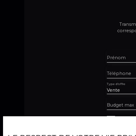
Transme
correspo
Prénom
Téléphone
Type d'offre
Vente
Budget max 
J'accep
vous ne
téléphon