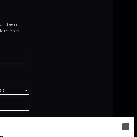
cun bien
dernières
00)
 au RGPD. Si
oie
pposition au