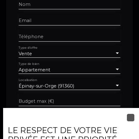
Nom
Email
Téléphone
Type d'offre
Vente
Type de bien
Appartement
Localisation
Épinay-sur-Orge (91360)
Budget max (€)
Surface min (m²)
LE RESPECT DE VOTRE VIE
Pièces min