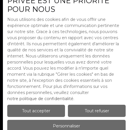
PRIVÉE EST UNE PRIORITÉ
POUR NOUS
J'accepte le traitement de mes
données personnelles conformément
Nous utilisons des cookies afin de vous offrir une
au RGPD. Si vous ne souhaitez pas faire
expérience optimale et une communication pertinente
l'objet de prospection commerciale
sur notre site. Grace à ces technologies, nous pouvons
par voie téléphonique, vous pouvez
vous proposer du contenu en rapport avec vos centres
vous inscrire gratuitement sur la liste
d'intérêt. Ils nous permettent également d'améliorer la
d'opposition au démarchage
qualité de nos services et la convivialité de notre site
téléphonique, prévu par l'article L223-1
internet. Nous utiliserons uniquement les données
du code de la consommation, sur le site
personnelles pour lesquelles vous avez donné votre
Internet www.bloctel.gouv.fr ou par
accord. Vous pouvez les modifier à n'importe quel
courrier adressé à :
moment via la rubrique ″Gérer les cookies″ en bas de
notre site, à l'exception des cookies essentiels à son
Société Worldline, Service Bloctel, CS
fonctionnement. Pour plus d'informations sur vos
61311, 41013 BLOIS CEDEX.
données personnelles, veuillez consulter
notre politique de confidentialité
.
Pour en savoir plus sur le traitement de
vos données personnelles, veuillez
Tout accepter
Tout refuser
consulter notre
politique de
confidentialité
.
Personnaliser