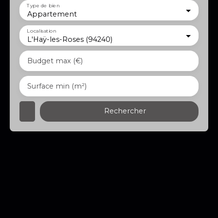
Type de bien
Appartement
Localisation
L'Haÿ-les-Roses (94240)
Budget max (€)
Surface min (m²)
Rechercher