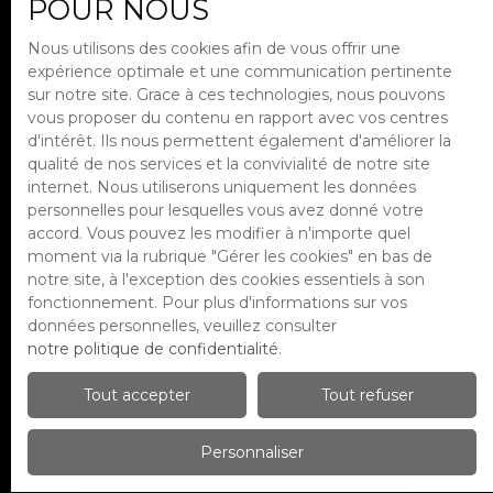
POUR NOUS
Créer une alerte
Nous utilisons des cookies afin de vous offrir une
expérience optimale et une communication pertinente
sur notre site. Grace à ces technologies, nous pouvons
Vous ne trouvez pas le bien que vous
vous proposer du contenu en rapport avec vos centres
cherchez ?
d'intérêt. Ils nous permettent également d'améliorer la
Transmettez-nous vos critères de recherche
qualité de nos services et la convivialité de notre site
et ne manquez plus aucun bien
internet. Nous utiliserons uniquement les données
correspondant à votre projet. Soyez tenu
personnelles pour lesquelles vous avez donné votre
informé en priorité de nos dernières
accord. Vous pouvez les modifier à n'importe quel
nouveautés en vous inscrivant à notre alerte
moment via la rubrique ″Gérer les cookies″ en bas de
mail !
notre site, à l'exception des cookies essentiels à son
fonctionnement. Pour plus d'informations sur vos
données personnelles, veuillez consulter
notre politique de confidentialité
.
Prénom
Tout accepter
Tout refuser
Nom
Personnaliser
Email