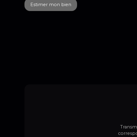
Estimer mon bien
Transme
correspo