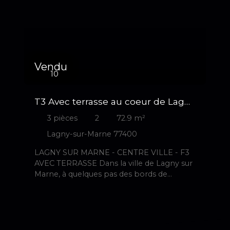
Vendu
10
T3 Avec terrasse au coeur de Lagny
sur marne
3
pièces
2
72.9
m²
Lagny-sur-Marne 77400
LAGNY SUR MARNE - CENTRE VILLE - F3
AVEC TERRASSE Dans la ville de Lagny sur
Marne, à quelques pas des bords de
marne, découvrez cet appartement de 3
pièces de 73 m². Il bénéficie d'une
exposition est-ouest. Il est aménagé
comme suit : Une entrée avec
rangements, un séjour avec accès à une