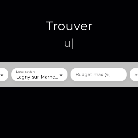
Trouver
un terrain
|
Localisation
Budget max (€)
S
Lagny-sur-Marne (77400)