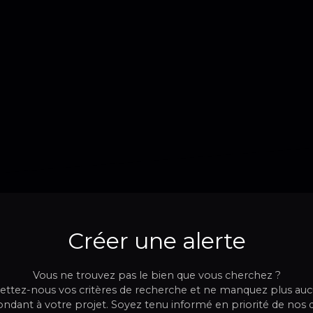
restaurants et un bureau de poste. Enfin,
un marché anime le quartier. Cet
appartement T3 est proposé à l'achat
pour 275 000 € (honoraires à la charge du
vendeur). Découvrez cet appartement à
vendre en prenant RDV avec votre
conseiller immobilier INSTANTiMMO.
Créer une alerte
Vous ne trouvez pas le bien que vous cherchez ?
ttez-nous vos critères de recherche et ne manquez plus au
ndant à votre projet. Soyez tenu informé en priorité de nos 