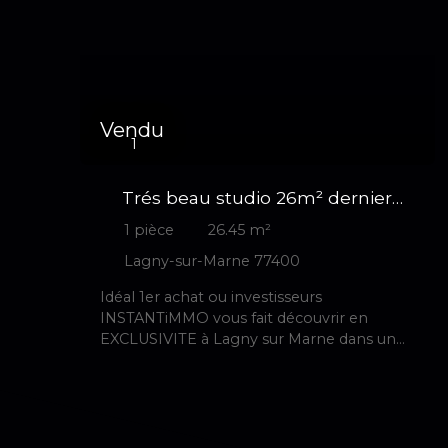
Vendu
1
Trés beau studio 26m² dernier
étage parking cave
1
pièce
26.45
m²
Lagny-sur-Marne 77400
Idéal 1er achat ou investisseurs
INSTANTiMMO vous fait découvrir en
EXCLUSIVITE à Lagny sur Marne dans un
quartier pavillonnaire au sein d'une
résidence arborée et sécurisée, ce
charmant studio lumineux de 26 m² au
2ème et DERNIER ETAGE. Il se compose
comme suit, une entrée avec un grand