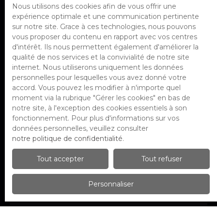
l'objet de prospection commerciale
Nous utilisons des cookies afin de vous offrir une
par voie téléphonique, vous pouvez
expérience optimale et une communication pertinente
vous inscrire gratuitement sur la liste
sur notre site. Grace à ces technologies, nous pouvons
d'opposition au démarchage
vous proposer du contenu en rapport avec vos centres
téléphonique, prévu par l'article L223-1
d'intérêt. Ils nous permettent également d'améliorer la
du code de la consommation, sur le site
qualité de nos services et la convivialité de notre site
Internet www.bloctel.gouv.fr ou par
internet. Nous utiliserons uniquement les données
courrier adressé à :
personnelles pour lesquelles vous avez donné votre
accord. Vous pouvez les modifier à n'importe quel
Société Worldline, Service Bloctel, CS
moment via la rubrique ″Gérer les cookies″ en bas de
61311, 41013 BLOIS CEDEX.
notre site, à l'exception des cookies essentiels à son
fonctionnement. Pour plus d'informations sur vos
Pour en savoir plus sur le traitement de
données personnelles, veuillez consulter
vos données personnelles, veuillez
notre politique de confidentialité
.
consulter notre
politique de
Tout accepter
confidentialité
.
Tout refuser
Personnaliser
Recevoir des annonces