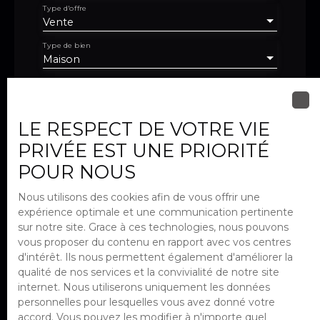
Type d'offre
Vente
Type de bien
Maison
Localisation
Arcueil (94110)
LE RESPECT DE VOTRE VIE
Budget max (€)
PRIVÉE EST UNE PRIORITÉ
POUR NOUS
Surface min (m²)
Nous utilisons des cookies afin de vous offrir une
Pièces min
expérience optimale et une communication pertinente
sur notre site. Grace à ces technologies, nous pouvons
J'accepte le traitement de mes
vous proposer du contenu en rapport avec vos centres
données personnelles conformément
d'intérêt. Ils nous permettent également d'améliorer la
au RGPD. Si vous ne souhaitez pas faire
qualité de nos services et la convivialité de notre site
l'objet de prospection commerciale
internet. Nous utiliserons uniquement les données
par voie téléphonique, vous pouvez
personnelles pour lesquelles vous avez donné votre
vous inscrire gratuitement sur la liste
accord. Vous pouvez les modifier à n'importe quel