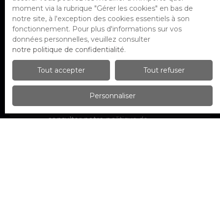
d'opposition au démarchage
moment via la rubrique ″Gérer les cookies″ en bas de
téléphonique, prévu par l'article L223-1
notre site, à l'exception des cookies essentiels à son
du code de la consommation, sur le site
fonctionnement. Pour plus d'informations sur vos
Internet www.bloctel.gouv.fr ou par
données personnelles, veuillez consulter
courrier adressé à :
notre politique de confidentialité
.
Société Worldline, Service Bloctel, CS
Tout accepter
Tout refuser
61311, 41013 BLOIS CEDEX.
Personnaliser
Pour en savoir plus sur le traitement de
vos données personnelles, veuillez
consulter notre
politique de
confidentialité
.
Recevoir des annonces