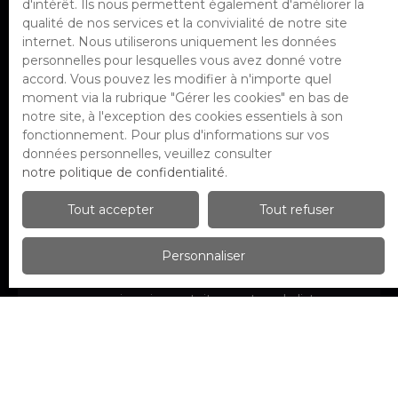
d'intérêt. Ils nous permettent également d'améliorer la
Localisation
qualité de nos services et la convivialité de notre site
Champigny-sur-Marne (94500)
internet. Nous utiliserons uniquement les données
personnelles pour lesquelles vous avez donné votre
Budget max (€)
accord. Vous pouvez les modifier à n'importe quel
moment via la rubrique ″Gérer les cookies″ en bas de
notre site, à l'exception des cookies essentiels à son
Surface min (m²)
fonctionnement. Pour plus d'informations sur vos
données personnelles, veuillez consulter
Pièces min
notre politique de confidentialité
.
J'accepte le traitement de mes
Tout accepter
Tout refuser
données personnelles conformément
au RGPD. Si vous ne souhaitez pas faire
Personnaliser
l'objet de prospection commerciale
par voie téléphonique, vous pouvez
vous inscrire gratuitement sur la liste
d'opposition au démarchage
téléphonique, prévu par l'article L223-1
du code de la consommation, sur le site
Internet www.bloctel.gouv.fr ou par
courrier adressé à :