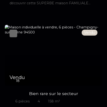
découvrir cette SUPERBE maison FAMILIALE
d'environ 122m² et sans AUCUN TRAVAUX,
idéalement situé à proximité immédiate du parc
du TREMBLAY, des transports ( BUS et RER A
Joinville-le-pont) des commerces et écoles. Elle
se compose en rez-de-chaussée d'une entrée qui
Vendu
dessert : un grand séjour de 51m² LUMINEUX,
TRAVERSANT et donnant sur jardin SANS vis-à-vis,
une cuisine indépendante aménagée et équipée ,
ainsi qu'une salle d'eau avec WC. A l'étage, le pallier
dessert : 4 grandes chambres dont une suite
parentale avec salle de bains avec WC, ainsi qu'une
salle d'eau. Un SOUS-SOL total complète ce bien,
ainsi que plusieurs possibilités de parking
Vendu
18
Bien rare sur le secteur
6
pièces
4
158
m²