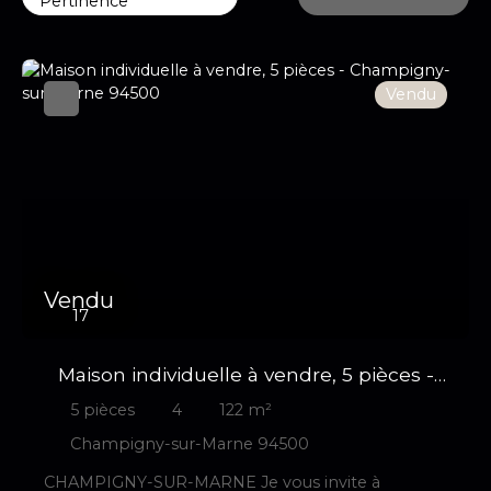
Pertinence
Vendu
Vendu
17
Maison individuelle à vendre, 5 pièces -
Champigny-sur-Marne 94500
5
pièces
4
122
m²
Champigny-sur-Marne 94500
CHAMPIGNY-SUR-MARNE Je vous invite à