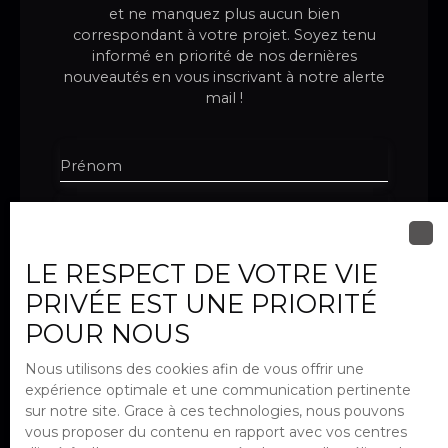
et ne manquez plus aucun bien
correspondant à votre projet. Soyez tenu
informé en priorité de nos dernières
nouveautés en vous inscrivant à notre alerte
mail !
Prénom
Nom
LE RESPECT DE VOTRE VIE
Email
PRIVÉE EST UNE PRIORITÉ
Téléphone
POUR NOUS
Type d'offre
Nous utilisons des cookies afin de vous offrir une
Vente
expérience optimale et une communication pertinente
sur notre site. Grace à ces technologies, nous pouvons
Type de bien
Maison
vous proposer du contenu en rapport avec vos centres