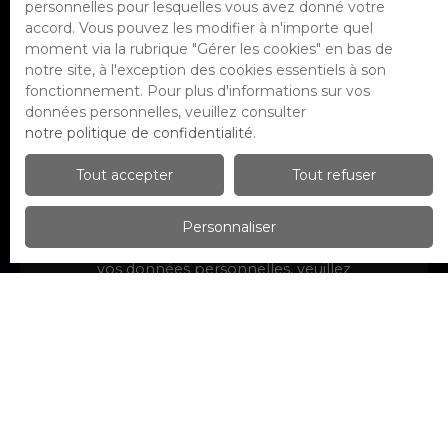
personnelles pour lesquelles vous avez donné votre
par voie téléphonique, vous pouvez
accord. Vous pouvez les modifier à n'importe quel
vous inscrire gratuitement sur la liste
moment via la rubrique ″Gérer les cookies″ en bas de
d'opposition au démarchage
notre site, à l'exception des cookies essentiels à son
téléphonique, prévu par l'article L223-1
fonctionnement. Pour plus d'informations sur vos
du code de la consommation, sur le site
données personnelles, veuillez consulter
Internet www.bloctel.gouv.fr ou par
notre politique de confidentialité
.
courrier adressé à :
Tout accepter
Tout refuser
Société Worldline, Service Bloctel, CS
61311, 41013 BLOIS CEDEX.
Personnaliser
Pour en savoir plus sur le traitement de
vos données personnelles, veuillez
consulter notre
politique de
confidentialité
.
Recevoir des annonces