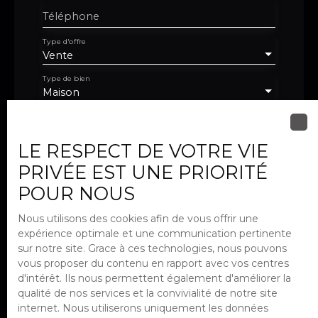
Téléphone
Type d'offre
Vente
Type de bien
Maison
Localisation
Savigny-sur-Orge (91600)
LE RESPECT DE VOTRE VIE
Budget max (€)
PRIVÉE EST UNE PRIORITÉ
POUR NOUS
Surface min (m²)
Nous utilisons des cookies afin de vous offrir une
expérience optimale et une communication pertinente
Pièces min
sur notre site. Grace à ces technologies, nous pouvons
vous proposer du contenu en rapport avec vos centres
J'accepte le traitement de mes
d'intérêt. Ils nous permettent également d'améliorer la
données personnelles conformément
qualité de nos services et la convivialité de notre site
au RGPD. Si vous ne souhaitez pas faire
internet. Nous utiliserons uniquement les données
l'objet de prospection commerciale