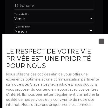
Téléphone
Type d'offre
Vente
Type de bien
Maison
Localisation
Villeparisis (77270)
LE RESPECT DE VOTRE VIE
Budget max (€)
PRIVÉE EST UNE PRIORITÉ
POUR NOUS
Surface min (m²)
Nous utilisons des cookies afin de vous offrir une
expérience optimale et une communication pertinente
Pièces min
sur notre site. Grace à ces technologies, nous pouvons
vous proposer du contenu en rapport avec vos centres
J'accepte le traitement de mes
d'intérêt. Ils nous permettent également d'améliorer la
données personnelles conformément
qualité de nos services et la convivialité de notre site
au RGPD. Si vous ne souhaitez pas faire
internet. Nous utiliserons uniquement les données
l'objet de prospection commerciale