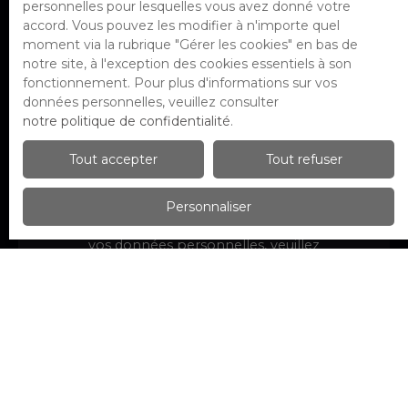
personnelles pour lesquelles vous avez donné votre
par voie téléphonique, vous pouvez
accord. Vous pouvez les modifier à n'importe quel
vous inscrire gratuitement sur la liste
moment via la rubrique ″Gérer les cookies″ en bas de
d'opposition au démarchage
notre site, à l'exception des cookies essentiels à son
téléphonique, prévu par l'article L223-1
fonctionnement. Pour plus d'informations sur vos
du code de la consommation, sur le site
données personnelles, veuillez consulter
Internet www.bloctel.gouv.fr ou par
notre politique de confidentialité
.
courrier adressé à :
Tout accepter
Tout refuser
Société Worldline, Service Bloctel, CS
61311, 41013 BLOIS CEDEX.
Personnaliser
Pour en savoir plus sur le traitement de
vos données personnelles, veuillez
consulter notre
politique de
confidentialité
.
Recevoir des annonces