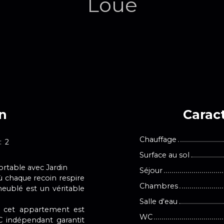
Loué
en
Caract
Chauffage
:
2
Surface au sol
rtable avec Jardin
Séjour
ù chaque recoin respire
Chambres
meublé est un véritable
Salle d'eau
 cet appartement est
WC
 indépendant garantit