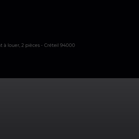
imer
Vendre
Acheter
Neuf
Louer
Faire Gérer
Notre é
à louer, 2 pièces - Créteil 94000