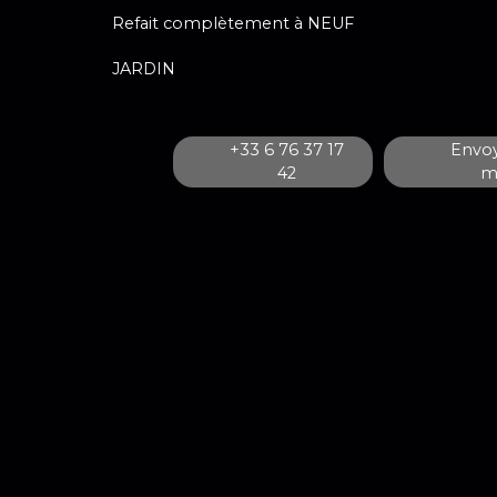
Refait complètement à NEUF
JARDIN
+33 6 76 37 17
Envoy
42
ma