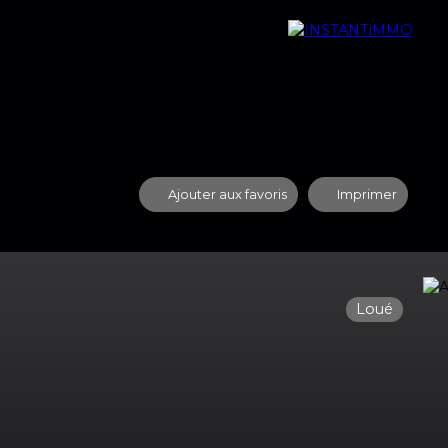
quipe
Nos Agences
Contact
Recrutement
Ajouter aux favoris
Imprimer
Loué