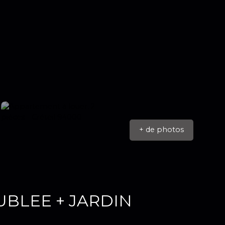
+ de photos
UBLEE + JARDIN