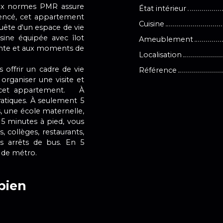
 aux normes PMR assure
État intérieur
gencé, cet appartement
Cuisine
uête d'un espace de vie
isine équipée avec îlot
Ameublement
étente et aux moments de
Localisation
offrir un cadre de vie
Référence
organiser une visite et
e cet appartement. À
atiques. À seulement 5
s, une école maternelle,
15 minutes à pied, vous
, collèges, restaurants,
es arrêts de bus. En 5
n de métro.
bien