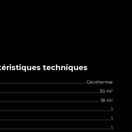
éristiques
techniques
Géothermie
30
m²
18
m²
1
1
1