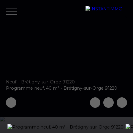
Accueil
Estimer
Vendre
Acheter
Neuf
Louer
Fair
Estimer votre bien
Neuf
Brétigny-sur-Orge 91220
Programme neuf, 40 m² - Brétigny-sur-Orge 91220