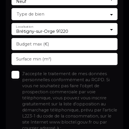
Neuf
Type de bien
Localisation
Brétigny-sur-Orge 91220
Budget max (€)
Surface min (m²)
J'accepte le traitement de mes données
personnelles conformément au RGPD. Si
vous ne souhaitez pas faire l'objet de
prospection commerciale par voie
téléphonique, vous pouvez vous inscrire
gratuitement sur la liste d'opposition au
démarchage téléphonique, prévu par l'article
L223-1 du code de la consommation, sur le
site Internet www.bloctel.gouv.fr ou par
courrier adressé à :