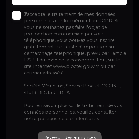
J'accepte le traitement de mes données
personnelles conformément au RGPD. Si
vous ne souhaitez pas faire l'objet de
prospection commerciale par voie
téléphonique, vous pouvez vous inscrire
gratuitement sur la liste d'opposition au
démarchage téléphonique, prévu par l'article
L223-1 du code de la consommation, sur le
site Internet www.bloctel.gouv.fr ou par
courrier adressé à :
Société Worldline, Service Bloctel, CS 61311,
41013 BLOIS CEDEX.
Pour en savoir plus sur le traitement de vos
données personnelles, veuillez consulter
notre
politique de confidentialité
.
Recevoir des annonces