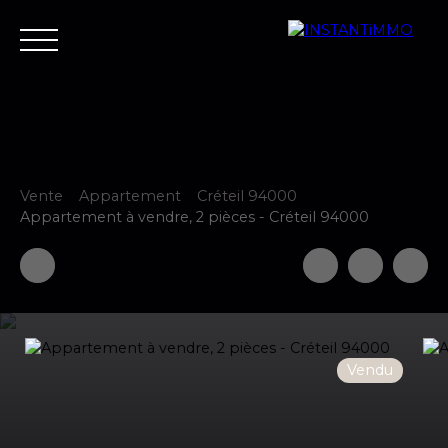
Vente
Appartement
Créteil 94000
Accueil
Estimer
Vendre
Acheter
Neuf
Louer
Fair
Appartement à vendre, 2 pièces - Créteil 94000
Estimer votre bien
Vendu