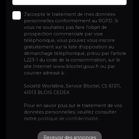
J'accepte le traitement de mes données
personnelles conformément au RGPD. Si
vous ne souhaitez pas faire l'objet de
prospection commerciale par voie
téléphonique, vous pouvez vous inscrire
gratuitement sur la liste d'opposition au
démarchage téléphonique, prévu par l'article
L223-1 du code de la consommation, sur le
site Internet www.bloctel.gouv.fr ou par
courrier adressé à :
Société Worldline, Service Bloctel, CS 61311,
41013 BLOIS CEDEX.
Pour en savoir plus sur le traitement de vos
données personnelles, veuillez consulter
notre
politique de confidentialité
.
Recevoir des annonces