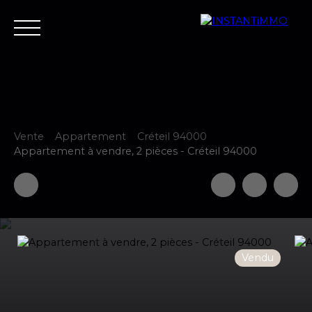
Vente
Appartement
Créteil 94000
Accueil
Estimer
Vendre
Acheter
Neuf
Louer
Fair
Appartement à vendre, 2 pièces - Créteil 94000
Estimer votre bien
Vendu