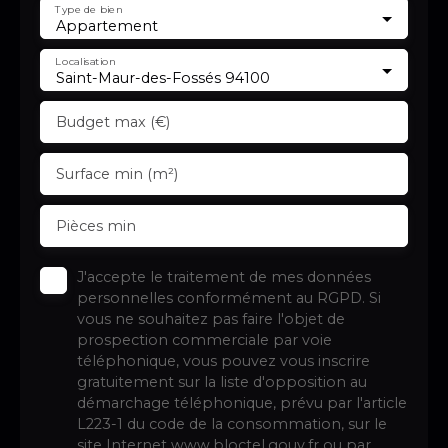
Type de bien
Appartement
Localisation
Saint-Maur-des-Fossés 94100
Budget max (€)
Surface min (m²)
Pièces min
J'accepte le traitement de mes données
personnelles conformément au RGPD. Si
vous ne souhaitez pas faire l'objet de
prospection commerciale par voie
téléphonique, vous pouvez vous inscrire
gratuitement sur la liste d'opposition au
démarchage téléphonique, prévu par l'article
L223-1 du code de la consommation, sur le
site Internet www.bloctel.gouv.fr ou par