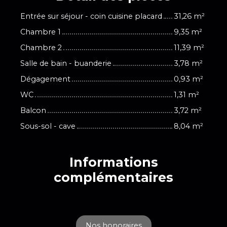
Entrée sur séjour - coin cuisine placard
31,26 m²
Chambre 1
9,35 m²
Chambre 2
11,39 m²
Salle de bain - buanderie
3,78 m²
Dégagement
0,93 m²
WC
1,31 m²
Balcon
3,72 m²
Sous-sol - cave
8,04 m²
Informations
complémentaires
Nos honoraires