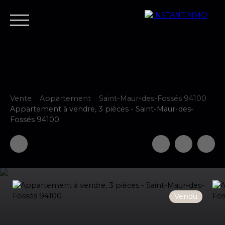
Vente
Appartement
Saint-Maur-des-Fossés 94100
Accueil
Estimer
Vendre
Acheter
Neuf
Louer
Fair
Appartement à vendre, 3 pièces - Saint-Maur-des-
Fossés 94100
Estimer votre bien
Vendu